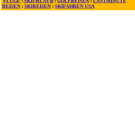
FLÜGE
:
SKIURLAUB
:
GOLFREISEN
:
LASTMINUTE
REISEN
:
SKIREISEN
:
SKIFAHREN USA