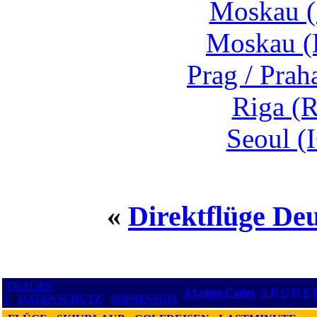
Moskau (
Moskau (
Prag / Pra
Riga (R
Seoul (
«
Direktflüge De
FRAGEN
3 Letter-Codes
A
B
C
D
E
?
:
DATENSCHUTZ
:
IMPRESSUM