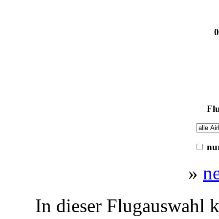
0
Flu
nur
»
n
In dieser Flugauswahl k