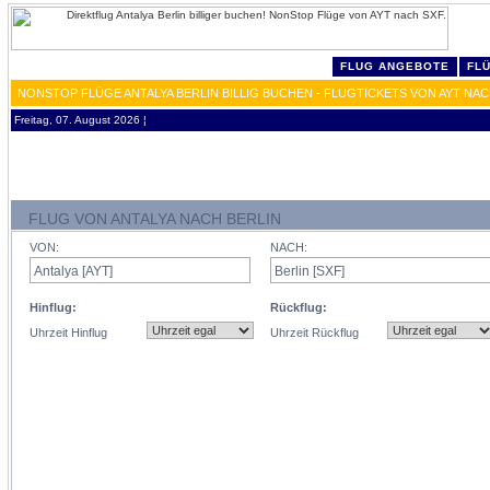
FLUG ANGEBOTE
FL
NONSTOP FLÜGE ANTALYA BERLIN BILLIG BUCHEN - FLUGTICKETS VON AYT NAC
Freitag, 07. August 2026 ¦
FLUG VON ANTALYA NACH BERLIN
VON:
NACH:
Hinflug:
Rückflug:
Uhrzeit Hinflug
Uhrzeit Rückflug