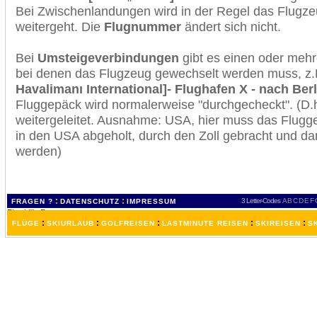
Bei Zwischenlandungen wird in der Regel das Flugzeu
weitergeht. Die
Flugnummer
ändert sich nicht.
Bei
Umsteigeverbindungen
gibt es einen oder meh
bei denen das Flugzeug gewechselt werden muss, z
Havalimanı International]- Flughafen X - nach Ber
Fluggepäck wird normalerweise "durchgecheckt". (D.h
weitergeleitet. Ausnahme: USA, hier muss das Flugg
in den USA abgeholt, durch den Zoll gebracht und d
werden)
:
:
3 Letter-Codes
A
B
C
D
E
F
FRAGEN ?
DATENSCHUTZ
IMPRESSUM
:
:
:
:
:
FLÜGE
SKIURLAUB
GOLFREISEN
LASTMINUTE REISEN
SKIREISEN
S