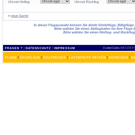
Uhrzeit Hinflug
Uhrzeit Rückflug
»
neue Suche
In dieser Flugauswahl können Sie direkt Direktflüge, Billigflüg
Bitte wählen Sie einen Abflughafen für Ihre Flüge
Bitte wählen Sie einen Hinflug- und Rückflu
:
:
3 Letter-Codes
A
B
C
D
E
F
FRAGEN ?
DATENSCHUTZ
IMPRESSUM
:
:
:
:
:
FLÜGE
SKIURLAUB
GOLFREISEN
LASTMINUTE REISEN
SKIREISEN
S