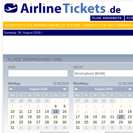
FLUG ANGEBOTE
FL
NONSTOP FLÜGE BIRMINGHAM BILLIG BUCHEN - DIREKTFLÜGE NACH BIRMINGH
Samstag, 08. August 2026 ¦
FLÜGE BIRMINGHAM / USA
VON:
NACH:
Hinflug:
15.08.2026
Rückflug:
22.08.202
August 2026
August 2026
Mo
Di
Mi
Do
Fr
Sa
So
Mo
Di
Mi
Do
Fr
Sa
So
27
28
29
30
31
1
2
27
28
29
30
31
1
2
3
4
5
6
7
8
9
3
4
5
6
7
8
9
10
11
12
13
14
15
16
10
11
12
13
14
15
16
17
18
19
20
21
22
23
17
18
19
20
21
22
23
24
25
26
27
28
29
30
24
25
26
27
28
29
30
31
1
2
3
4
5
6
31
1
2
3
4
5
6