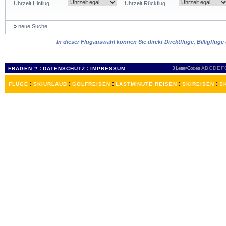
Uhrzeit Hinflug
Uhrzeit Rückflug
»
neue Suche
In dieser Flugauswahl können Sie direkt Direktflüge, Billigflüg
:
:
3 Letter-Codes
A
B
C
D
E
F
FRAGEN ?
DATENSCHUTZ
IMPRESSUM
:
:
:
:
:
FLÜGE
SKIURLAUB
GOLFREISEN
LASTMINUTE REISEN
SKIREISEN
S