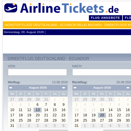
FLUG ANGEBOTE
FL
NONSTOP FLÜGE DEUTSCHLAND - ECUADOR BILLIG BUCHEN - DIREKTFLÜGE 
Donnerstag, 06. August 2026 ¦
DIREKTFLUG DEUTSCHLAND - ECUADOR
VON:
NACH:
Hinflug:
13.08.2026
Rückflug:
20.08.202
August 2026
August 2026
Mo
Di
Mi
Do
Fr
Sa
So
Mo
Di
Mi
Do
Fr
Sa
So
27
28
29
30
31
1
2
27
28
29
30
31
1
2
3
4
5
6
7
8
9
3
4
5
6
7
8
9
10
11
12
13
14
15
16
10
11
12
13
14
15
16
17
18
19
20
21
22
23
17
18
19
20
21
22
23
24
25
26
27
28
29
30
24
25
26
27
28
29
30
31
1
2
3
4
5
6
31
1
2
3
4
5
6