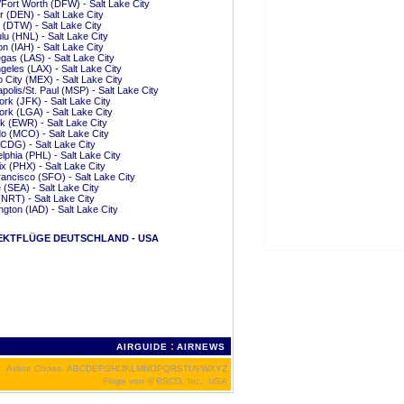
/Fort Worth (DFW) - Salt Lake City
 (DEN) - Salt Lake City
t (DTW) - Salt Lake City
lu (HNL) - Salt Lake City
n (IAH) - Salt Lake City
gas (LAS) - Salt Lake City
geles (LAX) - Salt Lake City
 City (MEX) - Salt Lake City
polis/St. Paul (MSP) - Salt Lake City
rk (JFK) - Salt Lake City
rk (LGA) - Salt Lake City
 (EWR) - Salt Lake City
o (MCO) - Salt Lake City
(CDG) - Salt Lake City
elphia (PHL) - Salt Lake City
x (PHX) - Salt Lake City
ancisco (SFO) - Salt Lake City
e (SEA) - Salt Lake City
(NRT) - Salt Lake City
gton (IAD) - Salt Lake City
EKTFLÜGE DEUTSCHLAND - USA
:
AIRGUIDE
AIRNEWS
Airline Codes
A
B
C
D
E
F
G
H
I
J
K
L
M
N
O
P
Q
R
S
T
U
V
W
X
Y
Z
Flüge von
© RSCG, Inc., USA