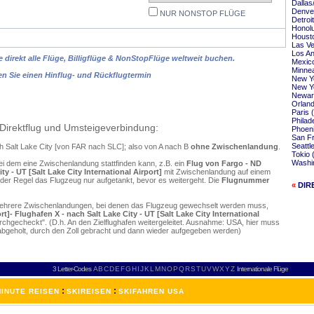
Dallas
Denver
NUR NONSTOP FLÜGE
Detroi
Honolu
Housto
Las Ve
Los An
 direkt alle Flüge, Billigflüge & NonStopFlüge weltweit buchen.
Mexico
Minnea
en Sie einen Hinflug- und Rückflugtermin
New Yo
New Yo
Newark
Orland
Paris 
Philad
Direktflug und Umsteigeverbindung:
Phoeni
San Fr
Seattl
ch Salt Lake City [von FAR nach SLC]; also von A nach B
ohne Zwischenlandung
.
Tokio 
Washin
ei dem eine Zwischenlandung stattfinden kann, z.B. ein
Flug von Fargo - ND
ty - UT [Salt Lake City International Airport]
mit Zwischenlandung auf einem
 der Regel das Flugzeug nur aufgetankt, bevor es weitergeht. Die
Flugnummer
«
DIR
mehrere Zwischenlandungen, bei denen das Flugzeug gewechselt werden muss,
t]- Flughafen X - nach Salt Lake City - UT [Salt Lake City International
chgecheckt". (D.h. An den Zielflughafen weitergeleitet. Ausnahme: USA, hier muss
bgeholt, durch den Zoll gebracht und dann wieder aufgegeben werden)
3 Letter-Codes
A
B
C
D
E
F
G
H
I
J
K
L
M
N
O
P
Q
R
S
T
U
V
W
X
Y
Z
Internationale Flüge
:
:
INUTE REISEN
SKIREISEN
SKIFAHREN USA