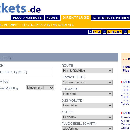
DIREKTFLÜGE
FLUG ANGEBOTE
FLÜGE
LASTMINUTE REISEN
IG BUCHEN - FLUGTICKETS VON FAR NACH SLC
 CITY
» «
D
CH:
ROUTE:
Entf
Flug
ERWACHSENE:
kflug:
«
DIR
Fargo
zeit Rückflug
2-11 JAHRE
Fargo
Fargo 
Fargo 
Fargo 
0-23 MONATE
Fargo 
KLASSE:
«
DIR
Atlant
Boston
FLUGGESELLSCHAFT:
Cancun
Chicag