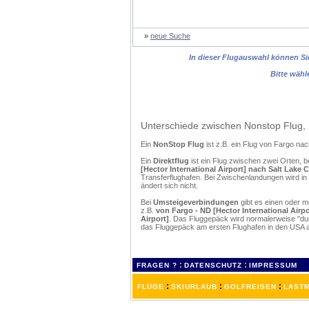
»
neue Suche
In dieser Flugauswahl können Sie
Bitte wähl
Unterschiede zwischen Nonstop Flug, 
Ein
NonStop Flug
ist z.B. ein Flug von Fargo na
Ein
Direktflug
ist ein Flug zwischen zwei Orten, b
[Hector International Airport] nach Salt Lake Ci
Transferflughafen. Bei Zwischenlandungen wird in
ändert sich nicht.
Bei
Umsteigeverbindungen
gibt es einen oder 
z.B.
von Fargo - ND [Hector International Airpor
Airport]
. Das Fluggepäck wird normalerweise "dur
das Fluggepäck am ersten Flughafen in den USA a
:
:
FRAGEN ?
DATENSCHUTZ
IMPRESSUM
:
:
:
FLÜGE
SKIURLAUB
GOLFREISEN
LASTM