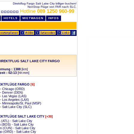
Direktflug Fargo Salt Lake City billiger buchen!
NonStop Flüge von FAR nach SLC.
Hotline
089 1250 960-99
HOTELS
MIETWAGEN
INFOS
IREKTFLUG SALT LAKE CITY FARGO
ernung : 1388
[km]
zeit : 02:13
[hh:mm]
EKTFLÜGE FARGO
[6]
 - Chicago (ORD)
 - Denver (DEN)
- Las Vegas (LAS)
- Los Angeles (LAX)
- Minneapolis/St. Paul (MSP)
- Salt Lake City (SLC)
EKTFLÜGE SALT LAKE CITY
[+30]
a (ATL) - Salt Lake City
 (BOS) - Salt Lake City
 (CUN) - Salt Lake City
o (ORD) - Salt Lake City