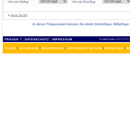
Uhrzeit Hinflug
Uhrzeit Rückflug
»
neue Suche
In dieser Flugauswahl können Sie direkt Direktflüge, Billigflüg
:
:
3 Letter-Codes
A
B
C
D
E
F
FRAGEN ?
DATENSCHUTZ
IMPRESSUM
:
:
:
:
:
FLÜGE
SKIURLAUB
GOLFREISEN
LASTMINUTE REISEN
SKIREISEN
S