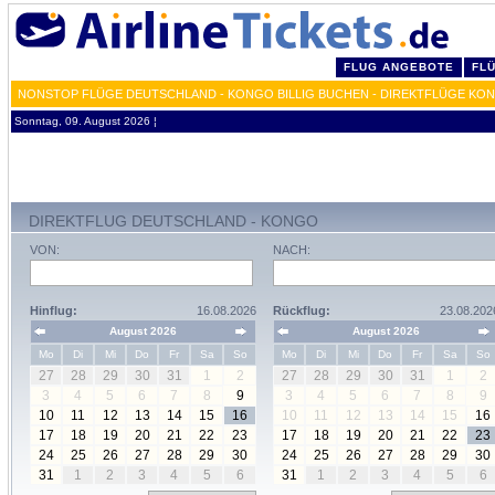
FLUG ANGEBOTE
FL
NONSTOP FLÜGE DEUTSCHLAND - KONGO BILLIG BUCHEN - DIREKTFLÜGE KO
Sonntag, 09. August 2026 ¦
DIREKTFLUG DEUTSCHLAND - KONGO
VON:
NACH:
Hinflug:
16.08.2026
Rückflug:
23.08.202
August 2026
August 2026
Mo
Di
Mi
Do
Fr
Sa
So
Mo
Di
Mi
Do
Fr
Sa
So
27
28
29
30
31
1
2
27
28
29
30
31
1
2
3
4
5
6
7
8
9
3
4
5
6
7
8
9
10
11
12
13
14
15
16
10
11
12
13
14
15
16
17
18
19
20
21
22
23
17
18
19
20
21
22
23
24
25
26
27
28
29
30
24
25
26
27
28
29
30
31
1
2
3
4
5
6
31
1
2
3
4
5
6