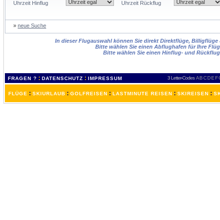
Uhrzeit Hinflug
Uhrzeit Rückflug
»
neue Suche
In dieser Flugauswahl können Sie direkt Direktflüge, Billigflüg
Bitte wählen Sie einen Abflughafen für Ihre Flü
Bitte wählen Sie einen Hinflug- und Rückflu
:
:
3 Letter-Codes
A
B
C
D
E
F
FRAGEN ?
DATENSCHUTZ
IMPRESSUM
:
:
:
:
:
FLÜGE
SKIURLAUB
GOLFREISEN
LASTMINUTE REISEN
SKIREISEN
S