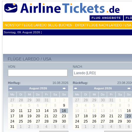
FLUG ANGEBOTE
FL
NONSTOP FLÜGE LAREDO BILLIG BUCHEN - DIREKTFLÜGE NACH LAREDO / USA
Sonntag, 09. August 2026 ¦
FLÜGE LAREDO / USA
VON:
NACH:
Hinflug:
16.08.2026
Rückflug:
23.08.202
August 2026
August 2026
Mo
Di
Mi
Do
Fr
Sa
So
Mo
Di
Mi
Do
Fr
Sa
So
27
28
29
30
31
1
2
27
28
29
30
31
1
2
3
4
5
6
7
8
9
3
4
5
6
7
8
9
10
11
12
13
14
15
16
10
11
12
13
14
15
16
17
18
19
20
21
22
23
17
18
19
20
21
22
23
24
25
26
27
28
29
30
24
25
26
27
28
29
30
31
1
2
3
4
5
6
31
1
2
3
4
5
6