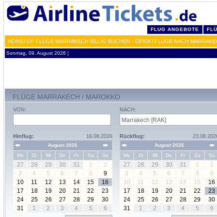
FLUG ANGEBOTE
FL
NONSTOP FLÜGE MARRAKECH BILLIG BUCHEN - DIREKTFLÜGE NACH MARRAKE
Sonntag, 09. August 2026 ¦
FLÜGE MARRAKECH / MAROKKO
VON:
NACH:
Hinflug:
16.08.2026
Rückflug:
23.08.202
August 2026
August 2026
Mo
Di
Mi
Do
Fr
Sa
So
Mo
Di
Mi
Do
Fr
Sa
So
27
28
29
30
31
1
2
27
28
29
30
31
1
2
3
4
5
6
7
8
9
3
4
5
6
7
8
9
10
11
12
13
14
15
16
10
11
12
13
14
15
16
17
18
19
20
21
22
23
17
18
19
20
21
22
23
24
25
26
27
28
29
30
24
25
26
27
28
29
30
31
1
2
3
4
5
6
31
1
2
3
4
5
6