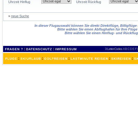
Uhrzeit Hinflug
Uhrzeit Rückflug
»
neue Suche
In dieser Flugauswahl können Sie direkt Direktflüge, Billigflüg
Bitte wählen Sie einen Abflughafen für Ihre Flüge
Bitte wählen Sie einen Hinflug- und Rückflu
:
:
3 Letter-Codes
A
B
C
D
E
F
FRAGEN ?
DATENSCHUTZ
IMPRESSUM
:
:
:
:
:
FLÜGE
SKIURLAUB
GOLFREISEN
LASTMINUTE REISEN
SKIREISEN
S