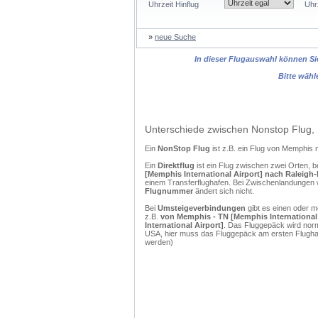
Uhrzeit Hinflug
Uhr
»
neue Suche
In dieser Flugauswahl können Sie
Bitte wähl
Unterschiede zwischen Nonstop Flug, 
Ein
NonStop Flug
ist z.B. ein Flug von Memphis
Ein
Direktflug
ist ein Flug zwischen zwei Orten, b
[Memphis International Airport] nach Raleigh
einem Transferflughafen. Bei Zwischenlandungen w
Flugnummer
ändert sich nicht.
Bei
Umsteigeverbindungen
gibt es einen oder 
z.B.
von Memphis - TN [Memphis International
International Airport]
. Das Fluggepäck wird norm
USA, hier muss das Fluggepäck am ersten Flughaf
werden)