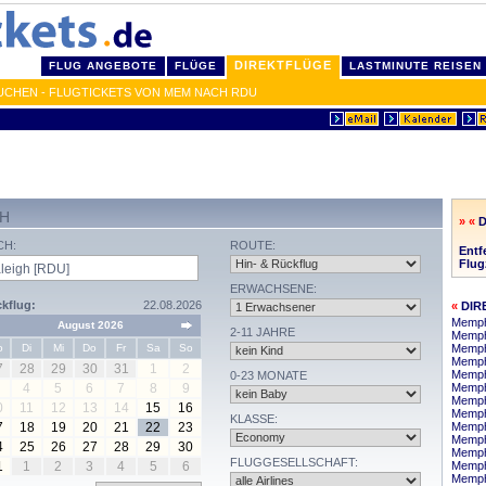
DIREKTFLÜGE
FLUG ANGEBOTE
FLÜGE
LASTMINUTE REISEN
BUCHEN - FLUGTICKETS VON MEM NACH RDU
GH
» «
D
CH:
ROUTE:
Entf
Flug
ERWACHSENE:
kflug:
22.08.2026
«
DIR
Memph
August 2026
2-11 JAHRE
Memphi
o
Di
Mi
Do
Fr
Sa
So
Memph
Memph
7
28
29
30
31
1
2
Memphi
0-23 MONATE
4
5
6
7
8
9
Memph
Memphi
0
11
12
13
14
15
16
Memph
KLASSE:
7
18
19
20
21
22
23
Memphi
Memphi
4
25
26
27
28
29
30
Memph
FLUGGESELLSCHAFT:
1
1
2
3
4
5
6
Memph
Memphi