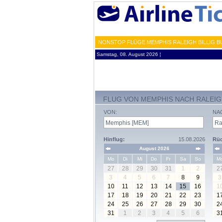
NONSTOP FLÜGE MEMPHIS RALEIGH BILLIG 
Samstag, 08. August 2026 ¦
FLUG VON MEMPHIS NACH RALEI
VON:
NA
Hinflug:
15.08.2026
Rüc
August 2026
Mo
Di
Mi
Do
Fr
Sa
So
M
27
28
29
30
31
1
2
2
3
4
5
6
7
8
9
3
10
11
12
13
14
15
16
1
17
18
19
20
21
22
23
1
24
25
26
27
28
29
30
2
31
1
2
3
4
5
6
3