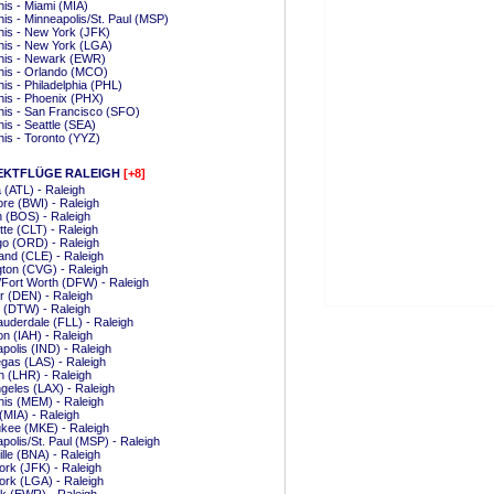
s - Miami (MIA)
s - Minneapolis/St. Paul (MSP)
is - New York (JFK)
is - New York (LGA)
is - Newark (EWR)
is - Orlando (MCO)
s - Philadelphia (PHL)
is - Phoenix (PHX)
is - San Francisco (SFO)
s - Seattle (SEA)
is - Toronto (YYZ)
EKTFLÜGE RALEIGH
[+8]
a (ATL) - Raleigh
ore (BWI) - Raleigh
 (BOS) - Raleigh
tte (CLT) - Raleigh
o (ORD) - Raleigh
and (CLE) - Raleigh
ton (CVG) - Raleigh
/Fort Worth (DFW) - Raleigh
 (DEN) - Raleigh
t (DTW) - Raleigh
auderdale (FLL) - Raleigh
n (IAH) - Raleigh
apolis (IND) - Raleigh
gas (LAS) - Raleigh
 (LHR) - Raleigh
geles (LAX) - Raleigh
is (MEM) - Raleigh
(MIA) - Raleigh
kee (MKE) - Raleigh
polis/St. Paul (MSP) - Raleigh
lle (BNA) - Raleigh
rk (JFK) - Raleigh
rk (LGA) - Raleigh