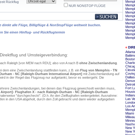
Memphi
zeit Rückflug
Memphi
NUR NONSTOP FLÜGE
Memph
Memph
Memph
Memph
Memphi
 direkt alle Flüge, Billigflüge & NonStopFlüge weltweit buchen.
Memph
Memph
en Sie einen Hinflug- und Rückflugtermin
Memphi
Memph
«
DIR
Atlant
Direktflug und Umsteigeverbindung:
Baltim
Boston
Charlo
 nach Raleigh [von MEM nach RDU]; also von A nach B
ohne Zwischenlandung
.
Chicag
Clevel
ei dem eine Zwischenlandung stattfinden kann, z.B. ein
Flug von Memphis - TN
Coving
-Durham - NC [Raleigh-Durham International Airport]
mit Zwischenlandung auf
Dallas
ird in der Regel das Flugzeug nur aufgetankt, bevor es weitergeht. Die
Denver
Detroi
Fort L
mehrere Zwischenlandungen, bei denen das Flugzeug gewechselt werden muss,
Housto
 Airport]- Flughafen X - nach Raleigh-Durham - NC [Raleigh-Durham
Indian
alerweise "durchgecheckt". (D.h. An den Zielflughafen weitergeleitet. Ausnahme:
Las Ve
en in den USA abgeholt, durch den Zoll gebracht und dann wieder aufgegeben
London
Los An
Memph
Miami 
Milwau
Minnea
Nashvi
New Yo
New Yo