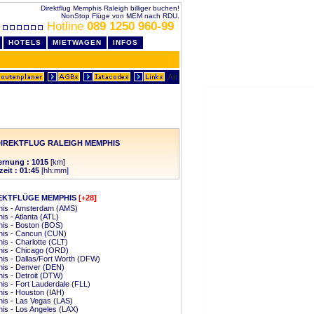
Direktflug Memphis Raleigh billiger buchen!
NonStop Flüge von MEM nach RDU.
Hotline
089 1250 960-99
HOTELS
MIETWAGEN
INFOS
IREKTFLUG RALEIGH MEMPHIS
ernung : 1015
[km]
zeit : 01:45
[hh:mm]
EKTFLÜGE MEMPHIS
[+28]
is - Amsterdam (AMS)
s - Atlanta (ATL)
is - Boston (BOS)
is - Cancun (CUN)
s - Charlotte (CLT)
is - Chicago (ORD)
s - Dallas/Fort Worth (DFW)
is - Denver (DEN)
s - Detroit (DTW)
s - Fort Lauderdale (FLL)
is - Houston (IAH)
is - Las Vegas (LAS)
s - Los Angeles (LAX)