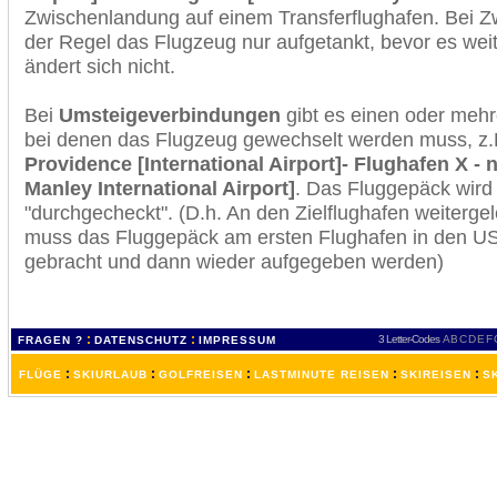
Zwischenlandung auf einem Transferflughafen. Bei Z
der Regel das Flugzeug nur aufgetankt, bevor es wei
ändert sich nicht.
Bei
Umsteigeverbindungen
gibt es einen oder meh
bei denen das Flugzeug gewechselt werden muss, z
Providence [International Airport]- Flughafen X 
Manley International Airport]
. Das Fluggepäck wird
"durchgecheckt". (D.h. An den Zielflughafen weiterge
muss das Fluggepäck am ersten Flughafen in den USA
gebracht und dann wieder aufgegeben werden)
:
:
3 Letter-Codes
A
B
C
D
E
F
FRAGEN ?
DATENSCHUTZ
IMPRESSUM
:
:
:
:
:
FLÜGE
SKIURLAUB
GOLFREISEN
LASTMINUTE REISEN
SKIREISEN
S