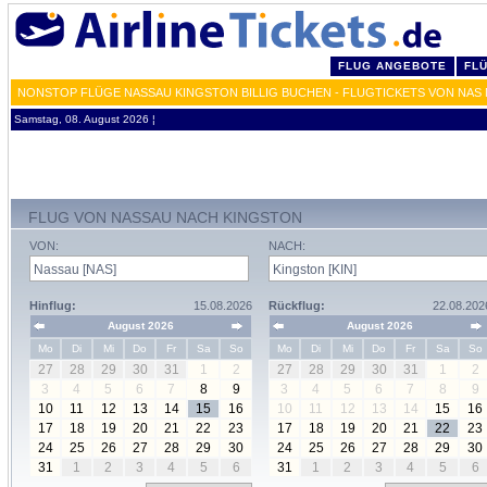
FLUG ANGEBOTE
FL
NONSTOP FLÜGE NASSAU KINGSTON BILLIG BUCHEN - FLUGTICKETS VON NAS 
Samstag, 08. August 2026 ¦
FLUG VON NASSAU NACH KINGSTON
VON:
NACH:
Hinflug:
15.08.2026
Rückflug:
22.08.202
August 2026
August 2026
Mo
Di
Mi
Do
Fr
Sa
So
Mo
Di
Mi
Do
Fr
Sa
So
27
28
29
30
31
1
2
27
28
29
30
31
1
2
3
4
5
6
7
8
9
3
4
5
6
7
8
9
10
11
12
13
14
15
16
10
11
12
13
14
15
16
17
18
19
20
21
22
23
17
18
19
20
21
22
23
24
25
26
27
28
29
30
24
25
26
27
28
29
30
31
1
2
3
4
5
6
31
1
2
3
4
5
6