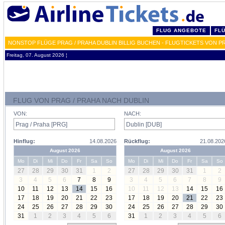
FLUG ANGEBOTE
FL
NONSTOP FLÜGE PRAG / PRAHA DUBLIN BILLIG BUCHEN - FLUGTICKETS VON 
Freitag, 07. August 2026 ¦
FLUG VON PRAG / PRAHA NACH DUBLIN
VON:
NACH:
Hinflug:
14.08.2026
Rückflug:
21.08.202
August 2026
August 2026
Mo
Di
Mi
Do
Fr
Sa
So
Mo
Di
Mi
Do
Fr
Sa
So
27
28
29
30
31
1
2
27
28
29
30
31
1
2
3
4
5
6
7
8
9
3
4
5
6
7
8
9
10
11
12
13
14
15
16
10
11
12
13
14
15
16
17
18
19
20
21
22
23
17
18
19
20
21
22
23
24
25
26
27
28
29
30
24
25
26
27
28
29
30
31
1
2
3
4
5
6
31
1
2
3
4
5
6