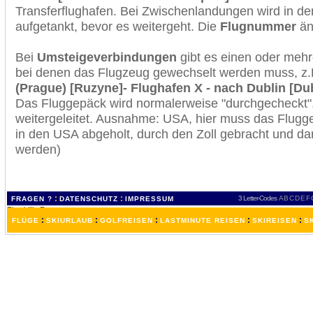
Transferflughafen. Bei Zwischenlandungen wird in de
aufgetankt, bevor es weitergeht. Die
Flugnummer
änd
Bei
Umsteigeverbindungen
gibt es einen oder meh
bei denen das Flugzeug gewechselt werden muss, z
(Prague) [Ruzyne]- Flughafen X - nach Dublin [Dubl
Das Fluggepäck wird normalerweise "durchgecheckt". 
weitergeleitet. Ausnahme: USA, hier muss das Flugg
in den USA abgeholt, durch den Zoll gebracht und d
werden)
:
:
3 Letter-Codes
A
B
C
D
E
F
FRAGEN ?
DATENSCHUTZ
IMPRESSUM
:
:
:
:
:
FLÜGE
SKIURLAUB
GOLFREISEN
LASTMINUTE REISEN
SKIREISEN
S