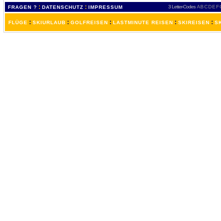
:
:
3 Letter-Codes
A
B
C
D
E
F
FRAGEN ?
DATENSCHUTZ
IMPRESSUM
:
:
:
:
:
FLÜGE
SKIURLAUB
GOLFREISEN
LASTMINUTE REISEN
SKIREISEN
S