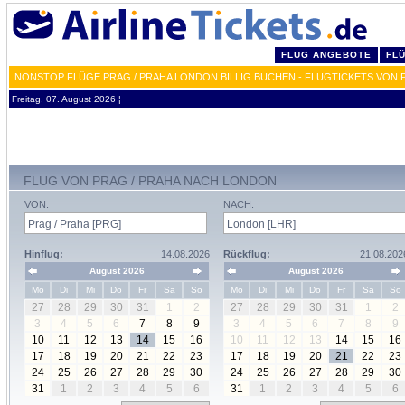
FLUG ANGEBOTE
FL
NONSTOP FLÜGE PRAG / PRAHA LONDON BILLIG BUCHEN - FLUGTICKETS VON 
Freitag, 07. August 2026 ¦
FLUG VON PRAG / PRAHA NACH LONDON
VON:
NACH:
Hinflug:
14.08.2026
Rückflug:
21.08.202
August 2026
August 2026
Mo
Di
Mi
Do
Fr
Sa
So
Mo
Di
Mi
Do
Fr
Sa
So
27
28
29
30
31
1
2
27
28
29
30
31
1
2
3
4
5
6
7
8
9
3
4
5
6
7
8
9
10
11
12
13
14
15
16
10
11
12
13
14
15
16
17
18
19
20
21
22
23
17
18
19
20
21
22
23
24
25
26
27
28
29
30
24
25
26
27
28
29
30
31
1
2
3
4
5
6
31
1
2
3
4
5
6