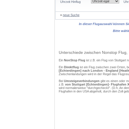
Uhrzeit Hinflug
Uhr
»
neue Suche
In dieser Flugauswahl können Sie
Bitte wähl
Unterschiede zwischen Nonstop Flug, 
Ein
NonStop Flug
ist z.B. ein Flug von Stuttgar
Ein
Direktflug
ist ein Flug zwischen zwei Orten, b
[Echterdingen] nach London - England [Heathr
Zwischenlandungen wird in der Regel das Flugzeug
Bei
Umsteigeverbindungen
gibt es einen oder 
z.B.
von Stuttgart [Echterdingen]- Flughafen X
wird normalerweise "durchgecheckt". (D.h. An den
Flughafen in den USA abgeholt, durch den Zoll g