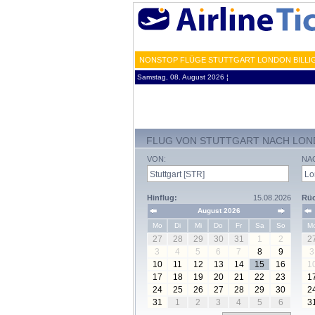
NONSTOP FLÜGE STUTTGART LONDON BILLIG
Samstag, 08. August 2026 ¦
FLUG VON STUTTGART NACH LO
VON:
NA
Hinflug:
15.08.2026
Rüc
August 2026
Mo
Di
Mi
Do
Fr
Sa
So
M
27
28
29
30
31
1
2
2
3
4
5
6
7
8
9
3
10
11
12
13
14
15
16
1
17
18
19
20
21
22
23
1
24
25
26
27
28
29
30
2
31
1
2
3
4
5
6
3