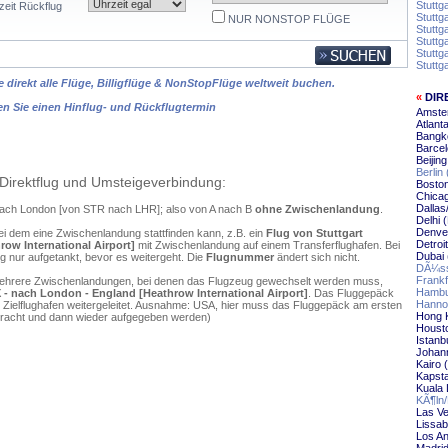
Stuttg
zeit Rückflug
Stuttg
NUR NONSTOP FLÜGE
Stutt
Stuttg
Stuttg
Stuttg
 direkt alle Flüge, Billigflüge & NonStopFlüge weltweit buchen.
«
DIR
en Sie einen Hinflug- und Rückflugtermin
Amste
Atlant
Bangk
Barce
Beijin
Berlin
Direktflug und Umsteigeverbindung:
Bosto
Chica
Dallas
t nach London [von STR nach LHR]; also von A nach B
ohne Zwischenlandung
.
Delhi 
Denve
ei dem eine Zwischenlandung stattfinden kann, z.B. ein
Flug von Stuttgart
Detroi
ow International Airport]
mit Zwischenlandung auf einem Transferflughafen. Bei
Dubai
 nur aufgetankt, bevor es weitergeht. Die
Flugnummer
ändert sich nicht.
DÃ¼ss
Frankf
mehrere Zwischenlandungen, bei denen das Flugzeug gewechselt werden muss,
Hambu
 - nach London - England [Heathrow International Airport]
. Das Fluggepäck
Hanno
 Zielflughafen weitergeleitet. Ausnahme: USA, hier muss das Fluggepäck am ersten
Hong 
ebracht und dann wieder aufgegeben werden)
Housto
Istanb
Johann
Kairo 
Kapsta
Kuala
KÃ¶ln
Las Ve
Lissab
Los An