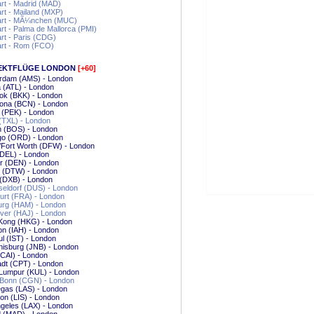
art - Madrid (MAD)
art - Mailand (MXP)
gart - MÃ¼nchen (MUC)
art - Palma de Mallorca (PMI)
art - Paris (CDG)
art - Rom (FCO)
EKTFLÜGE LONDON
[+60]
rdam (AMS) - London
a (ATL) - London
ok (BKK) - London
lona (BCN) - London
g (PEK) - London
 (TXL) - London
n (BOS) - London
go (ORD) - London
/Fort Worth (DFW) - London
(DEL) - London
r (DEN) - London
t (DTW) - London
 (DXB) - London
eldorf (DUS) - London
urt (FRA) - London
rg (HAM) - London
ver (HAJ) - London
Kong (HKG) - London
n (IAH) - London
ul (IST) - London
isburg (JNB) - London
(CAI) - London
dt (CPT) - London
 Lumpur (KUL) - London
/Bonn (CGN) - London
gas (LAS) - London
on (LIS) - London
geles (LAX) - London