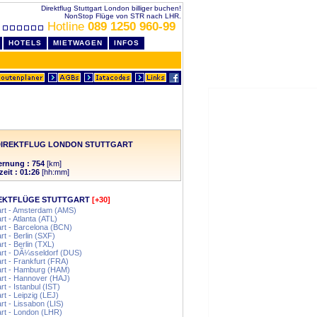
Direktflug Stuttgart London billiger buchen!
NonStop Flüge von STR nach LHR.
Hotline
089 1250 960-99
HOTELS
MIETWAGEN
INFOS
DIREKTFLUG LONDON STUTTGART
ernung : 754
[km]
zeit : 01:26
[hh:mm]
EKTFLÜGE STUTTGART
[+30]
art - Amsterdam (AMS)
rt - Atlanta (ATL)
art - Barcelona (BCN)
art - Berlin (SXF)
rt - Berlin (TXL)
art - DÃ¼sseldorf (DUS)
art - Frankfurt (FRA)
art - Hamburg (HAM)
art - Hannover (HAJ)
rt - Istanbul (IST)
art - Leipzig (LEJ)
art - Lissabon (LIS)
art - London (LHR)