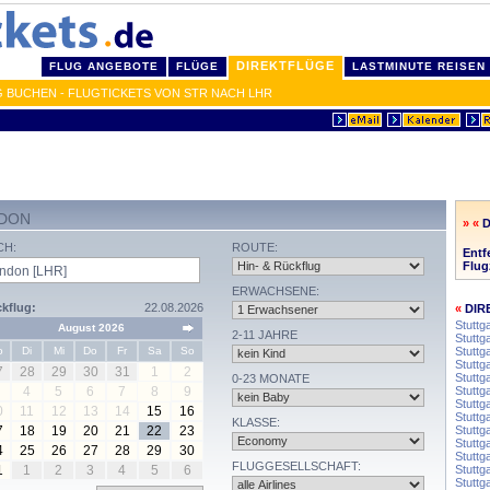
DIREKTFLÜGE
FLUG ANGEBOTE
FLÜGE
LASTMINUTE REISEN
 BUCHEN - FLUGTICKETS VON STR NACH LHR
NDON
» «
CH:
ROUTE:
Entf
Flug
ERWACHSENE:
kflug:
22.08.2026
«
DIR
Stuttg
August 2026
2-11 JAHRE
Stuttga
o
Di
Mi
Do
Fr
Sa
So
Stuttg
Stuttg
7
28
29
30
31
1
2
Stuttga
0-23 MONATE
4
5
6
7
8
9
Stuttg
Stuttg
0
11
12
13
14
15
16
Stuttg
KLASSE:
7
18
19
20
21
22
23
Stuttg
Stuttga
4
25
26
27
28
29
30
Stuttg
FLUGGESELLSCHAFT:
1
1
2
3
4
5
6
Stuttg
Stuttg