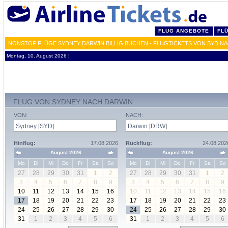
FLUG ANGEBOTE
FL
NONSTOP FLÜGE SYDNEY DARWIN BILLIG BUCHEN - FLUGTICKETS VON SYD N
Montag, 10. August 2026 ¦
FLUG VON SYDNEY NACH DARWIN
VON:
NACH:
Hinflug:
17.08.2026
Rückflug:
24.08.202
August 2026
August 2026
Mo
Di
Mi
Do
Fr
Sa
So
Mo
Di
Mi
Do
Fr
Sa
So
27
28
29
30
31
1
2
27
28
29
30
31
1
2
3
4
5
6
7
8
9
3
4
5
6
7
8
9
10
11
12
13
14
15
16
10
11
12
13
14
15
16
17
18
19
20
21
22
23
17
18
19
20
21
22
23
24
25
26
27
28
29
30
24
25
26
27
28
29
30
31
1
2
3
4
5
6
31
1
2
3
4
5
6