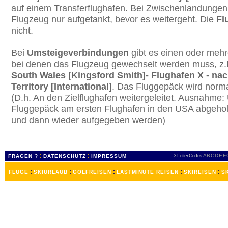
auf einem Transferflughafen. Bei Zwischenlandungen 
Flugzeug nur aufgetankt, bevor es weitergeht. Die
Fl
nicht.
Bei
Umsteigeverbindungen
gibt es einen oder meh
bei denen das Flugzeug gewechselt werden muss, z
South Wales [Kingsford Smith]- Flughafen X - nac
Territory [International]
. Das Fluggepäck wird norma
(D.h. An den Zielflughafen weitergeleitet. Ausnahme
Fluggepäck am ersten Flughafen in den USA abgeholt
und dann wieder aufgegeben werden)
:
:
3 Letter-Codes
A
B
C
D
E
F
FRAGEN ?
DATENSCHUTZ
IMPRESSUM
:
:
:
:
:
FLÜGE
SKIURLAUB
GOLFREISEN
LASTMINUTE REISEN
SKIREISEN
S