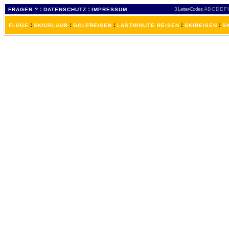
:
:
3 Letter-Codes
A
B
C
D
E
F
FRAGEN ?
DATENSCHUTZ
IMPRESSUM
:
:
:
:
:
FLÜGE
SKIURLAUB
GOLFREISEN
LASTMINUTE REISEN
SKIREISEN
S