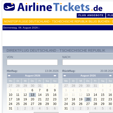
FLUG ANGEBOTE
FL
NONSTOP FLÜGE DEUTSCHLAND - TSCHECHISCHE REPUBLIK BILLIG BUCHEN -
Donnerstag, 06. August 2026 ¦
DIREKTFLUG DEUTSCHLAND - TSCHECHISCHE REPUBLIK
VON:
NACH:
Hinflug:
13.08.2026
Rückflug:
20.08.202
August 2026
August 2026
Mo
Di
Mi
Do
Fr
Sa
So
Mo
Di
Mi
Do
Fr
Sa
So
27
28
29
30
31
1
2
27
28
29
30
31
1
2
3
4
5
6
7
8
9
3
4
5
6
7
8
9
10
11
12
13
14
15
16
10
11
12
13
14
15
16
17
18
19
20
21
22
23
17
18
19
20
21
22
23
24
25
26
27
28
29
30
24
25
26
27
28
29
30
31
1
2
3
4
5
6
31
1
2
3
4
5
6