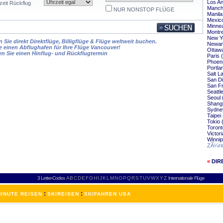
Los An
zeit Rückflug
Manch
NUR NONSTOP FLÜGE
Manila
Mexico
Minnea
Montre
New Y
Sie direkt Direktflüge, Billigflüge & Flüge weltweit buchen.
Newar
e einen Abflughafen für Ihre Flüge Vancouver!
Ottaw
en Sie einen Hinflug- und Rückflugtermin
Paris
Phoen
Portla
Salt L
San D
San F
Seattl
Seoul 
Shang
Sydne
Taipei
Tokio 
Toront
Victor
Winni
ZÃ¼ri
«
DIR
3 Letter-Codes
A
B
C
D
E
F
G
H
I
J
K
L
M
N
O
P
Q
R
S
T
U
V
W
X
Y
Z
Internationale Flüge
:
:
INUTE REISEN
SKIREISEN
SKIFAHREN USA