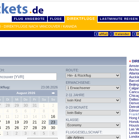
DIREKTFLÜGE
FLUG ANGEBOTE
FLÜGE
LASTMINUTE REISEN
 - DIREKTFLÜGE NACH VANCOUVER / KANADA
«
DIR
Amste
Ancho
CH:
ROUTE:
Atlant
Auckla
Barce
ERWACHSENE:
Beijin
kflug:
23.08.2026
Calgar
Cancu
August 2026
2-11 JAHRE
Chica
Dallas
o
Di
Mi
Do
Fr
Sa
So
Denve
7
28
29
30
31
1
2
Detroi
0-23 MONATE
Edmon
4
5
6
7
8
9
Frankf
0
11
12
13
14
15
16
Hong 
KLASSE:
Honolu
7
18
19
20
21
22
23
Housto
4
25
26
27
28
29
30
Las Ve
FLUGGESELLSCHAFT:
Londo
1
1
2
3
4
5
6
Londo