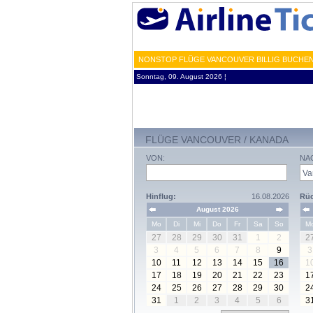
NONSTOP FLÜGE VANCOUVER BILLIG BUCHEN
Sonntag, 09. August 2026 ¦
FLÜGE VANCOUVER / KANADA
VON:
NA
Hinflug:
16.08.2026
Rüc
August 2026
Mo
Di
Mi
Do
Fr
Sa
So
M
27
28
29
30
31
1
2
2
3
4
5
6
7
8
9
3
10
11
12
13
14
15
16
1
17
18
19
20
21
22
23
1
24
25
26
27
28
29
30
2
31
1
2
3
4
5
6
3