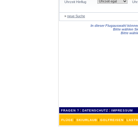
Uhrzeit Hinflug
Uhr
»
neue Suche
In dieser Flugauswahl können 
Bitte wählen Si
Bitte wähl
:
:
FRAGEN ?
DATENSCHUTZ
IMPRESSUM
:
:
:
FLÜGE
SKIURLAUB
GOLFREISEN
LASTM