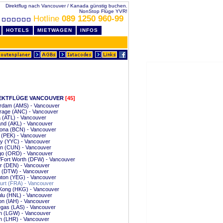
Direktflug nach Vancouver / Kanada günstig buchen.
NonStop Flüge YVR!
Hotline
089 1250 960-99
HOTELS
MIETWAGEN
INFOS
EKTFLÜGE VANCOUVER
[45]
rdam (AMS) - Vancouver
rage (ANC) - Vancouver
a (ATL) - Vancouver
nd (AKL) - Vancouver
lona (BCN) - Vancouver
g (PEK) - Vancouver
y (YYC) - Vancouver
n (CUN) - Vancouver
go (ORD) - Vancouver
/Fort Worth (DFW) - Vancouver
r (DEN) - Vancouver
t (DTW) - Vancouver
ton (YEG) - Vancouver
urt (FRA) - Vancouver
Kong (HKG) - Vancouver
lu (HNL) - Vancouver
n (IAH) - Vancouver
gas (LAS) - Vancouver
n (LGW) - Vancouver
n (LHR) - Vancouver