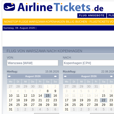
FLUG ANGEBOTE
FL
NONSTOP FLÜGE WARSZAWA KOPENHAGEN BILLIG BUCHEN - FLUGTICKETS V
Samstag, 08. August 2026 ¦
FLUG VON WARSZAWA NACH KOPENHAGEN
VON:
NACH:
Hinflug:
15.08.2026
Rückflug:
22.08.202
August 2026
August 2026
Mo
Di
Mi
Do
Fr
Sa
So
Mo
Di
Mi
Do
Fr
Sa
So
27
28
29
30
31
1
2
27
28
29
30
31
1
2
3
4
5
6
7
8
9
3
4
5
6
7
8
9
10
11
12
13
14
15
16
10
11
12
13
14
15
16
17
18
19
20
21
22
23
17
18
19
20
21
22
23
24
25
26
27
28
29
30
24
25
26
27
28
29
30
31
1
2
3
4
5
6
31
1
2
3
4
5
6