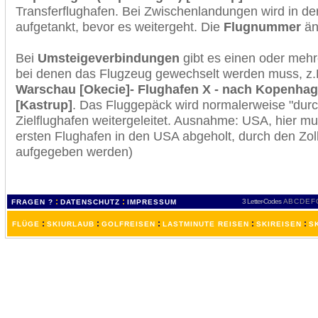
Transferflughafen. Bei Zwischenlandungen wird in de
aufgetankt, bevor es weitergeht. Die
Flugnummer
änd
Bei
Umsteigeverbindungen
gibt es einen oder meh
bei denen das Flugzeug gewechselt werden muss, z
Warschau [Okecie]- Flughafen X - nach Kopenha
[Kastrup]
. Das Fluggepäck wird normalerweise "durc
Zielflughafen weitergeleitet. Ausnahme: USA, hier 
ersten Flughafen in den USA abgeholt, durch den Zol
aufgegeben werden)
:
:
3 Letter-Codes
A
B
C
D
E
F
FRAGEN ?
DATENSCHUTZ
IMPRESSUM
:
:
:
:
:
FLÜGE
SKIURLAUB
GOLFREISEN
LASTMINUTE REISEN
SKIREISEN
S