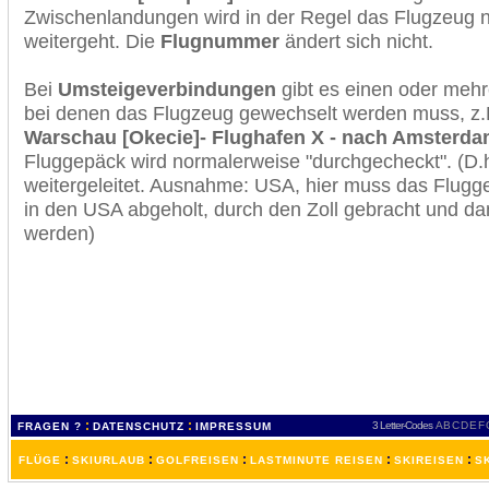
Zwischenlandungen wird in der Regel das Flugzeug n
weitergeht. Die
Flugnummer
ändert sich nicht.
Bei
Umsteigeverbindungen
gibt es einen oder meh
bei denen das Flugzeug gewechselt werden muss, z
Warschau [Okecie]- Flughafen X - nach Amsterda
Fluggepäck wird normalerweise "durchgecheckt". (D.h
weitergeleitet. Ausnahme: USA, hier muss das Flugg
in den USA abgeholt, durch den Zoll gebracht und d
werden)
:
:
3 Letter-Codes
A
B
C
D
E
F
FRAGEN ?
DATENSCHUTZ
IMPRESSUM
:
:
:
:
:
FLÜGE
SKIURLAUB
GOLFREISEN
LASTMINUTE REISEN
SKIREISEN
S