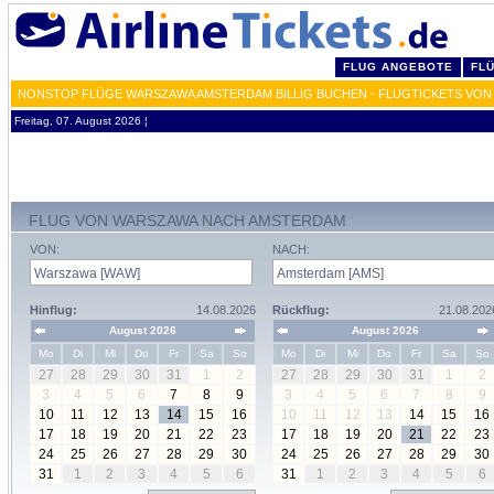
FLUG ANGEBOTE
FL
NONSTOP FLÜGE WARSZAWA AMSTERDAM BILLIG BUCHEN - FLUGTICKETS VON
Freitag, 07. August 2026 ¦
FLUG VON WARSZAWA NACH AMSTERDAM
VON:
NACH:
Hinflug:
14.08.2026
Rückflug:
21.08.202
August 2026
August 2026
Mo
Di
Mi
Do
Fr
Sa
So
Mo
Di
Mi
Do
Fr
Sa
So
27
28
29
30
31
1
2
27
28
29
30
31
1
2
3
4
5
6
7
8
9
3
4
5
6
7
8
9
10
11
12
13
14
15
16
10
11
12
13
14
15
16
17
18
19
20
21
22
23
17
18
19
20
21
22
23
24
25
26
27
28
29
30
24
25
26
27
28
29
30
31
1
2
3
4
5
6
31
1
2
3
4
5
6