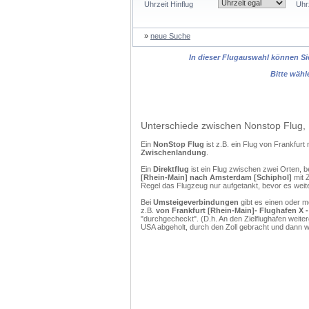
Uhrzeit Hinflug
Uhr
»
neue Suche
In dieser Flugauswahl können Sie
Bitte wähl
Unterschiede zwischen Nonstop Flug, 
Ein
NonStop Flug
ist z.B. ein Flug von Frankfu
Zwischenlandung
.
Ein
Direktflug
ist ein Flug zwischen zwei Orten, b
[Rhein-Main] nach Amsterdam [Schiphol]
mit 
Regel das Flugzeug nur aufgetankt, bevor es weit
Bei
Umsteigeverbindungen
gibt es einen oder 
z.B.
von Frankfurt [Rhein-Main]- Flughafen X
"durchgecheckt". (D.h. An den Zielflughafen weit
USA abgeholt, durch den Zoll gebracht und dann 