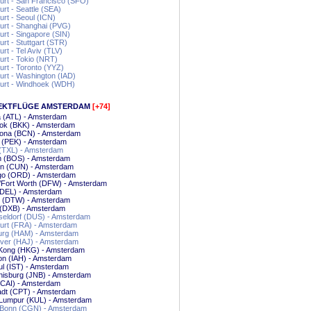
urt - San Francisco (SFO)
urt - Seattle (SEA)
urt - Seoul (ICN)
urt - Shanghai (PVG)
urt - Singapore (SIN)
urt - Stuttgart (STR)
urt - Tel Aviv (TLV)
urt - Tokio (NRT)
urt - Toronto (YYZ)
urt - Washington (IAD)
furt - Windhoek (WDH)
EKTFLÜGE AMSTERDAM
[+74]
a (ATL) - Amsterdam
ok (BKK) - Amsterdam
lona (BCN) - Amsterdam
g (PEK) - Amsterdam
 (TXL) - Amsterdam
n (BOS) - Amsterdam
n (CUN) - Amsterdam
go (ORD) - Amsterdam
/Fort Worth (DFW) - Amsterdam
(DEL) - Amsterdam
t (DTW) - Amsterdam
 (DXB) - Amsterdam
eldorf (DUS) - Amsterdam
urt (FRA) - Amsterdam
rg (HAM) - Amsterdam
ver (HAJ) - Amsterdam
Kong (HKG) - Amsterdam
on (IAH) - Amsterdam
ul (IST) - Amsterdam
nisburg (JNB) - Amsterdam
(CAI) - Amsterdam
adt (CPT) - Amsterdam
 Lumpur (KUL) - Amsterdam
/Bonn (CGN) - Amsterdam