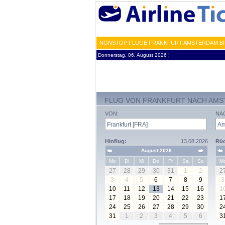
NONSTOP FLÜGE FRANKFURT AMSTERDAM BIL
Donnerstag, 06. August 2026 ¦
FLUG VON FRANKFURT NACH AM
VON:
NA
Hinflug:
13.08.2026
Rüc
August 2026
Mo
Di
Mi
Do
Fr
Sa
So
M
27
28
29
30
31
1
2
2
3
4
5
6
7
8
9
3
10
11
12
13
14
15
16
1
17
18
19
20
21
22
23
1
24
25
26
27
28
29
30
2
31
1
2
3
4
5
6
3