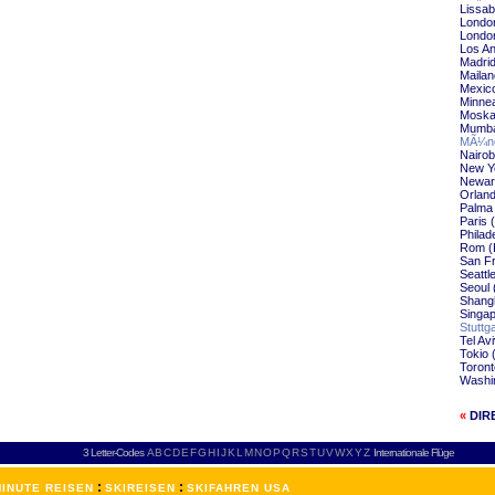
Lissab
Londo
Londo
Los A
Madri
Maila
Mexic
Minnea
Moska
Mumba
MÃ¼nc
Nairo
New Y
Newar
Orlan
Palma 
Paris
Philad
Rom (
San F
Seattl
Seoul 
Shang
Singap
Stuttg
Tel Av
Tokio
Toron
Washi
«
DIR
3 Letter-Codes
A
B
C
D
E
F
G
H
I
J
K
L
M
N
O
P
Q
R
S
T
U
V
W
X
Y
Z
Internationale Flüge
:
:
INUTE REISEN
SKIREISEN
SKIFAHREN USA