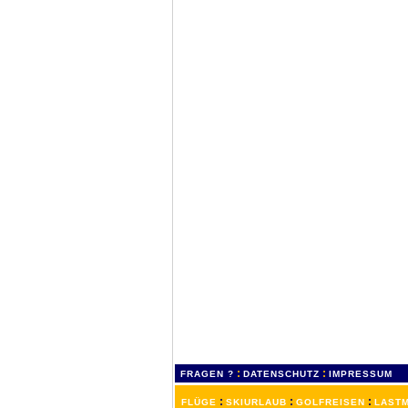
:
:
FRAGEN ?
DATENSCHUTZ
IMPRESSUM
:
:
:
FLÜGE
SKIURLAUB
GOLFREISEN
LASTM