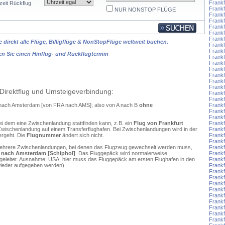
Frankf
zeit Rückflug
Frankf
NUR NONSTOP FLÜGE
Frankf
Frankf
Frank
Frank
Frankf
 direkt alle Flüge, Billigflüge & NonStopFlüge weltweit buchen.
Frankf
Frankf
en Sie einen Hinflug- und Rückflugtermin
Frankf
Frankf
Frankf
Frankf
Frankf
Frankf
Direktflug und Umsteigeverbindung:
Frankf
Frankf
rt nach Amsterdam [von FRA nach AMS]; also von A nach B
ohne
Frankf
Frankf
Frankf
ei dem eine Zwischenlandung stattfinden kann, z.B. ein
Flug von Frankfurt
Frankf
Zwischenlandung auf einem Transferflughafen. Bei Zwischenlandungen wird in der
Frankf
ergeht. Die
Flugnummer
ändert sich nicht.
Frankf
Frankf
mehrere Zwischenlandungen, bei denen das Flugzeug gewechselt werden muss,
Frank
 - nach Amsterdam [Schiphol]
. Das Fluggepäck wird normalerweise
Frank
ergeleitet. Ausnahme: USA, hier muss das Fluggepäck am ersten Flughafen in den
Frank
wieder aufgegeben werden)
Frankf
Frankf
Frank
Frankf
Frankf
Frankf
Frankf
Frankf
Frankf
Frank