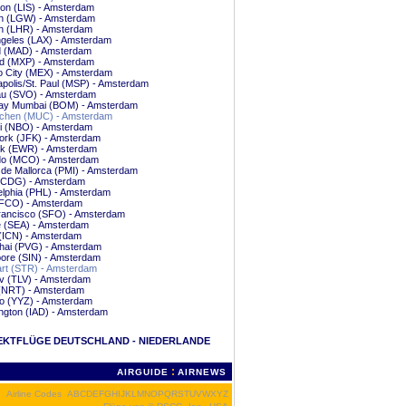
on (LIS) - Amsterdam
n (LGW) - Amsterdam
n (LHR) - Amsterdam
ngeles (LAX) - Amsterdam
d (MAD) - Amsterdam
nd (MXP) - Amsterdam
o City (MEX) - Amsterdam
polis/St. Paul (MSP) - Amsterdam
u (SVO) - Amsterdam
y Mumbai (BOM) - Amsterdam
hen (MUC) - Amsterdam
bi (NBO) - Amsterdam
ork (JFK) - Amsterdam
k (EWR) - Amsterdam
do (MCO) - Amsterdam
de Mallorca (PMI) - Amsterdam
 (CDG) - Amsterdam
elphia (PHL) - Amsterdam
FCO) - Amsterdam
rancisco (SFO) - Amsterdam
e (SEA) - Amsterdam
(ICN) - Amsterdam
hai (PVG) - Amsterdam
ore (SIN) - Amsterdam
art (STR) - Amsterdam
iv (TLV) - Amsterdam
 (NRT) - Amsterdam
to (YYZ) - Amsterdam
ngton (IAD) - Amsterdam
EKTFLÜGE DEUTSCHLAND - NIEDERLANDE
:
AIRGUIDE
AIRNEWS
Airline Codes
A
B
C
D
E
F
G
H
I
J
K
L
M
N
O
P
Q
R
S
T
U
V
W
X
Y
Z