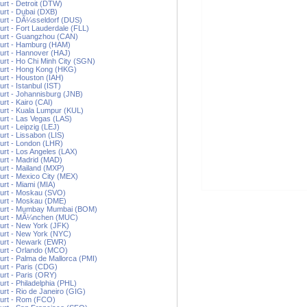
urt - Detroit (DTW)
urt - Dubai (DXB)
urt - DÃ¼sseldorf (DUS)
urt - Fort Lauderdale (FLL)
furt - Guangzhou (CAN)
furt - Hamburg (HAM)
urt - Hannover (HAJ)
urt - Ho Chi Minh City (SGN)
urt - Hong Kong (HKG)
urt - Houston (IAH)
urt - Istanbul (IST)
urt - Johannisburg (JNB)
urt - Kairo (CAI)
urt - Kuala Lumpur (KUL)
urt - Las Vegas (LAS)
urt - Leipzig (LEJ)
urt - Lissabon (LIS)
urt - London (LHR)
urt - Los Angeles (LAX)
urt - Madrid (MAD)
urt - Mailand (MXP)
urt - Mexico City (MEX)
urt - Miami (MIA)
urt - Moskau (SVO)
furt - Moskau (DME)
furt - Mumbay Mumbai (BOM)
furt - MÃ¼nchen (MUC)
urt - New York (JFK)
urt - New York (NYC)
furt - Newark (EWR)
urt - Orlando (MCO)
urt - Palma de Mallorca (PMI)
urt - Paris (CDG)
urt - Paris (ORY)
urt - Philadelphia (PHL)
urt - Rio de Janeiro (GIG)
furt - Rom (FCO)