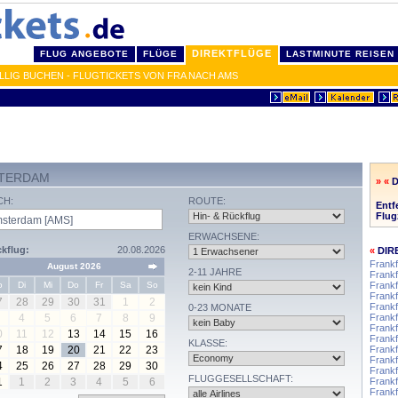
DIREKTFLÜGE
FLUG ANGEBOTE
FLÜGE
LASTMINUTE REISEN
LIG BUCHEN - FLUGTICKETS VON FRA NACH AMS
STERDAM
» «
CH:
ROUTE:
Entf
Flug
ERWACHSENE:
kflug:
20.08.2026
«
DIR
Frankf
August 2026
2-11 JAHRE
Frankf
o
Di
Mi
Do
Fr
Sa
So
Frankf
Frankf
7
28
29
30
31
1
2
Frankf
0-23 MONATE
4
5
6
7
8
9
Frankf
Frankf
0
11
12
13
14
15
16
Frankf
KLASSE:
7
18
19
20
21
22
23
Frankf
Frankf
4
25
26
27
28
29
30
Frankf
FLUGGESELLSCHAFT:
1
1
2
3
4
5
6
Frankf
Frankf