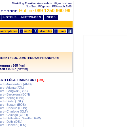
Direktflug Frankfurt Amsterdam billiger buchen!
NonStop Flüge von FRA nach AMS.
Hotline
089 1250 960-99
HOTELS
MIETWAGEN
INFOS
DIREKTFLUG AMSTERDAM FRANKFURT
ernung : 365
[km]
zeit : 00:57
[hh:mm]
EKTFLÜGE FRANKFURT
[+94]
urt - Amsterdam (AMS)
urt - Atlanta (ATL)
urt - Bangkok (BKK)
urt - Barcelona (BCN)
urt - Beijing (PEK)
urt - Berlin (TXL)
urt - Boston (BOS)
urt - Cancun (CUN)
urt - Charlotte (CLT)
urt - Chicago (ORD)
urt - Dallas/Fort Worth (DFW)
urt - Delhi (DEL)
urt - Denver (DEN)