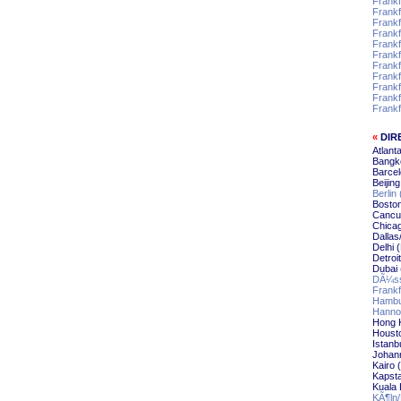
Frankf
Frankf
Frankf
Frankf
Frankf
Frankf
Frankf
Frankf
Frankf
Frankf
Frank
«
DIR
Atlant
Bangk
Barce
Beijin
Berlin
Bosto
Cancu
Chica
Dallas
Delhi 
Detroi
Dubai
DÃ¼ss
Frankf
Hambu
Hanno
Hong 
Houst
Istanb
Johan
Kairo 
Kapst
Kuala
KÃ¶ln