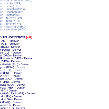
urt - San Francisco (SFO)
urt - Seattle (SEA)
urt - Seoul (ICN)
urt - Shanghai (PVG)
urt - Singapore (SIN)
urt - Stuttgart (STR)
urt - Tel Aviv (TLV)
urt - Tokio (NRT)
urt - Toronto (YYZ)
urt - Washington (IAD)
furt - Windhoek (WDH)
EKTFLÜGE DENVER
[+52]
 (ASE) - Denver
a (ATL) - Denver
n (BOS) - Denver
n (CUN) - Denver
tte (CLT) - Denver
go (ORD) - Denver
/Fort Worth (DFW) - Denver
t (DTW) - Denver
auderdale (FLL) - Denver
Myers (RSW) - Denver
urt (FRA) - Denver
lu (HNL) - Denver
n (IAH) - Denver
gas (LAS) - Denver
n (LHR) - Denver
geles (LAX) - Denver
 City (MEX) - Denver
(MIA) - Denver
polis/St. Paul (MSP) - Denver
ork (JFK) - Denver
ork (LGA) - Denver
k (EWR) - Denver
do (MCO) - Denver
elphia (PHL) - Denver