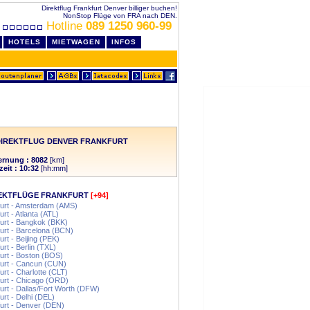
Direktflug Frankfurt Denver billiger buchen!
NonStop Flüge von FRA nach DEN.
Hotline
089 1250 960-99
HOTELS
MIETWAGEN
INFOS
DIREKTFLUG DENVER FRANKFURT
ernung : 8082
[km]
zeit : 10:32
[hh:mm]
EKTFLÜGE FRANKFURT
[+94]
urt - Amsterdam (AMS)
urt - Atlanta (ATL)
urt - Bangkok (BKK)
urt - Barcelona (BCN)
urt - Beijing (PEK)
urt - Berlin (TXL)
urt - Boston (BOS)
urt - Cancun (CUN)
urt - Charlotte (CLT)
urt - Chicago (ORD)
urt - Dallas/Fort Worth (DFW)
urt - Delhi (DEL)
urt - Denver (DEN)