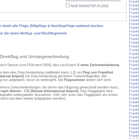
Frankf
Frankf
NUR NONSTOP FLÜGE
Frankf
Frankf
Frank
Frank
Frankf
 direkt alle Flüge, Billigflüge & NonStopFlüge weltweit buchen.
Frankf
Frankf
en Sie einen Hinflug- und Rückflugtermin
Frankf
Frankf
Frankf
Frankf
Frankf
Frankf
Direktflug und Umsteigeverbindung:
Frankf
Frankf
rt nach Denver [von FRA nach DEN]; also von A nach B
ohne Zwischenlandung
.
Frankf
Frankf
ei dem eine Zwischenlandung stattfinden kann, z.B. ein
Flug von Frankfurt
Frankf
tional Airport]
mit Zwischenlandung auf einem Transferflughafen. Bei
Frankf
 nur aufgetankt, bevor es weitergeht. Die
Flugnummer
ändert sich nicht.
Frankf
Frankf
mehrere Zwischenlandungen, bei denen das Flugzeug gewechselt werden muss,
Frankf
 nach Denver - CO [Denver International Airport]
. Das Fluggepäck wird
Frank
flughafen weitergeleitet. Ausnahme: USA, hier muss das Fluggepäck am ersten
Frank
ebracht und dann wieder aufgegeben werden)
Frank
Frankf
Frankf
Frank
Frankf
Frankf
Frankf
Frankf
Frankf
Frankf
Frank