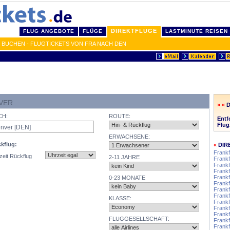
DIREKTFLÜGE
FLUG ANGEBOTE
FLÜGE
LASTMINUTE REISEN
 BUCHEN - FLUGTICKETS VON FRA NACH DEN
VER
» «
CH:
ROUTE:
Entf
Flug
ERWACHSENE:
kflug:
«
DIR
Frankf
zeit Rückflug
2-11 JAHRE
Frankf
Frankf
Frankf
Frankf
0-23 MONATE
Frankf
Frankf
Frankf
KLASSE:
Frankf
Frankf
Frankf
FLUGGESELLSCHAFT:
Frankf
Frankf