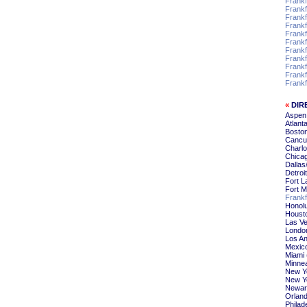
Frankf
Frankf
Frankf
Frankf
Frankf
Frankf
Frankf
Frankf
Frankf
Frankf
Frank
«
DIR
Aspen
Atlant
Bosto
Cancu
Charlo
Chica
Dallas
Detroi
Fort L
Fort 
Frankf
Honolu
Housto
Las Ve
Londo
Los An
Mexico
Miami 
Minnea
New Y
New Y
Newar
Orlan
Philad