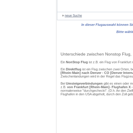
»
neue Suche
In dieser Flugauswahl können Sie
Bitte wähl
Unterschiede zwischen Nonstop Flug, 
Ein
NonStop Flug
ist z.B. ein Flug von Frankfu
Ein
Direktflug
ist ein Flug zwischen zwei Orten, b
[Rhein-Main] nach Denver - CO [Denver Interna
Zwischenlandungen wird in der Regel das Flugzeug
Bei
Umsteigeverbindungen
gibt es einen oder 
z.B.
von Frankfurt [Rhein-Main]- Flughafen X -
normalerweise "durchgecheckt". (D.h. An den Ziel
Flughafen in den USA abgeholt, durch den Zoll g