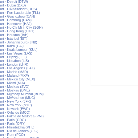
urt - Detroit (DTW)
urt - Dubai (DXB)
urt - DÃ¼sseldorf (DUS)
urt - Fort Lauderdale (FLL)
furt - Guangzhou (CAN)
furt - Hamburg (HAM)
urt - Hannover (HAJ)
urt - Ho Chi Minh City (SGN)
urt - Hong Kong (HKG)
urt - Houston (IAH)
urt - Istanbul (IST)
urt - Johannisburg (JNB)
urt - Kairo (CAI)
urt - Kuala Lumpur (KUL)
urt - Las Vegas (LAS)
urt - Leipzig (LEJ)
urt - Lissabon (LIS)
urt - London (LHR)
urt - Los Angeles (LAX)
urt - Madrid (MAD)
urt - Mailand (MXP)
urt - Mexico City (MEX)
urt - Miami (MIA)
urt - Moskau (SVO)
furt - Moskau (DME)
furt - Mumbay Mumbai (BOM)
furt - MÃ¼nchen (MUC)
urt - New York (JFK)
urt - New York (NYC)
furt - Newark (EWR)
urt - Orlando (MCO)
urt - Palma de Mallorca (PMI)
urt - Paris (CDG)
urt - Paris (ORY)
urt - Philadelphia (PHL)
urt - Rio de Janeiro (GIG)
furt - Rom (FCO)