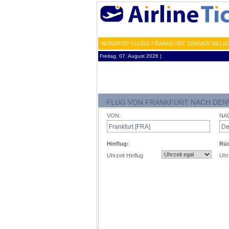
NONSTOP FLÜGE FRANKFURT DENVER BILLIG
Freitag, 07. August 2026 ¦
FLUG VON FRANKFURT NACH DEN
VON:
NA
Hinflug:
Rüc
Uhrzeit Hinflug
Uhr