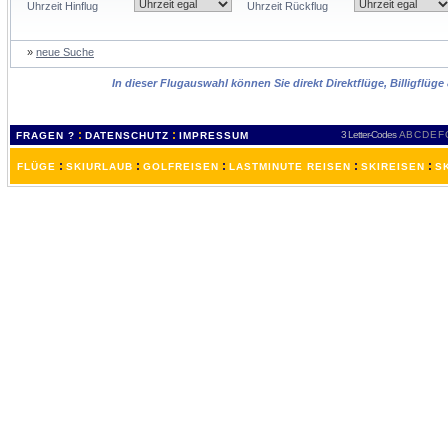
Uhrzeit Hinflug
Uhrzeit Rückflug
»
neue Suche
In dieser Flugauswahl können Sie direkt Direktflüge, Billigflüg
:
:
3 Letter-Codes
A
B
C
D
E
F
FRAGEN ?
DATENSCHUTZ
IMPRESSUM
:
:
:
:
:
FLÜGE
SKIURLAUB
GOLFREISEN
LASTMINUTE REISEN
SKIREISEN
S