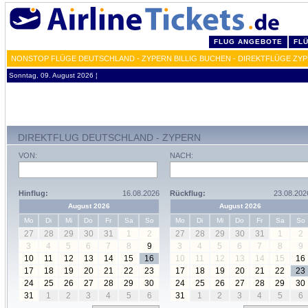
FLUG ANGEBOTE
FL
NONSTOP FLÜGE DEUTSCHLAND - ZYPERN BILLIG BUCHEN - DIREKTFLÜGE ZY
Sonntag, 09. August 2026 ¦
DIREKTFLUG DEUTSCHLAND - ZYPERN
VON:
NACH:
Hinflug:
16.08.2026
Rückflug:
23.08.202
August 2026
August 2026
Mo
Di
Mi
Do
Fr
Sa
So
Mo
Di
Mi
Do
Fr
Sa
So
27
28
29
30
31
1
2
27
28
29
30
31
1
2
3
4
5
6
7
8
9
3
4
5
6
7
8
9
10
11
12
13
14
15
16
10
11
12
13
14
15
16
17
18
19
20
21
22
23
17
18
19
20
21
22
23
24
25
26
27
28
29
30
24
25
26
27
28
29
30
31
1
2
3
4
5
6
31
1
2
3
4
5
6