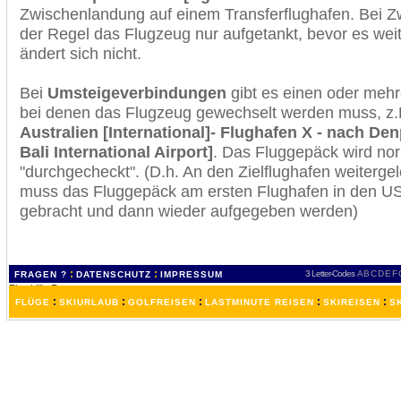
Zwischenlandung auf einem Transferflughafen. Bei Z
der Regel das Flugzeug nur aufgetankt, bevor es wei
ändert sich nicht.
Bei
Umsteigeverbindungen
gibt es einen oder meh
bei denen das Flugzeug gewechselt werden muss, z
Australien [International]- Flughafen X - nach Den
Bali International Airport]
. Das Fluggepäck wird no
"durchgecheckt". (D.h. An den Zielflughafen weiterge
muss das Fluggepäck am ersten Flughafen in den USA
gebracht und dann wieder aufgegeben werden)
:
:
3 Letter-Codes
A
B
C
D
E
F
FRAGEN ?
DATENSCHUTZ
IMPRESSUM
:
:
:
:
:
FLÜGE
SKIURLAUB
GOLFREISEN
LASTMINUTE REISEN
SKIREISEN
S