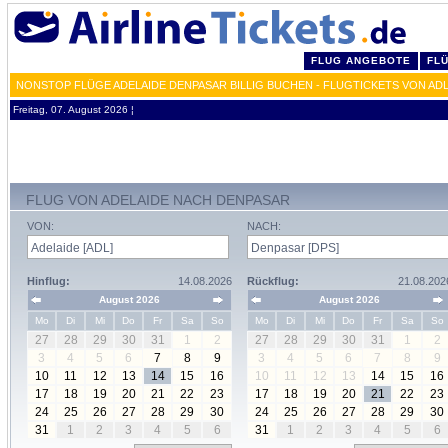
FLUG ANGEBOTE
FL
NONSTOP FLÜGE ADELAIDE DENPASAR BILLIG BUCHEN - FLUGTICKETS VON AD
Freitag, 07. August 2026 ¦
FLUG VON ADELAIDE NACH DENPASAR
VON:
NACH:
Hinflug:
14.08.2026
Rückflug:
21.08.202
August 2026
August 2026
Mo
Di
Mi
Do
Fr
Sa
So
Mo
Di
Mi
Do
Fr
Sa
So
27
28
29
30
31
1
2
27
28
29
30
31
1
2
3
4
5
6
7
8
9
3
4
5
6
7
8
9
10
11
12
13
14
15
16
10
11
12
13
14
15
16
17
18
19
20
21
22
23
17
18
19
20
21
22
23
24
25
26
27
28
29
30
24
25
26
27
28
29
30
31
1
2
3
4
5
6
31
1
2
3
4
5
6