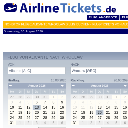
FLUG ANGEBOTE
FL
NONSTOP FLÜGE ALICANTE WROCLAW BILLIG BUCHEN - FLUGTICKETS VON AL
Donnerstag, 06. August 2026 ¦
FLUG VON ALICANTE NACH WROCLAW
VON:
NACH:
Hinflug:
13.08.2026
Rückflug:
20.08.202
August 2026
August 2026
Mo
Di
Mi
Do
Fr
Sa
So
Mo
Di
Mi
Do
Fr
Sa
So
27
28
29
30
31
1
2
27
28
29
30
31
1
2
3
4
5
6
7
8
9
3
4
5
6
7
8
9
10
11
12
13
14
15
16
10
11
12
13
14
15
16
17
18
19
20
21
22
23
17
18
19
20
21
22
23
24
25
26
27
28
29
30
24
25
26
27
28
29
30
31
1
2
3
4
5
6
31
1
2
3
4
5
6