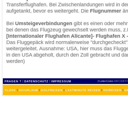
Transferflughafen. Bei Zwischenlandungen wird in de
aufgetankt, bevor es weitergeht. Die
Flugnummer
änd
Bei
Umsteigeverbindungen
gibt es einen oder meh
bei denen das Flugzeug gewechselt werden muss, z
[Internationaler Flughafen Alicante]- Flughafen X
Das Fluggepäck wird normalerweise "durchgecheckt". 
weitergeleitet. Ausnahme: USA, hier muss das Flugg
in den USA abgeholt, durch den Zoll gebracht und d
werden)
:
:
3 Letter-Codes
A
B
C
D
E
F
FRAGEN ?
DATENSCHUTZ
IMPRESSUM
:
:
:
:
:
FLÜGE
SKIURLAUB
GOLFREISEN
LASTMINUTE REISEN
SKIREISEN
S