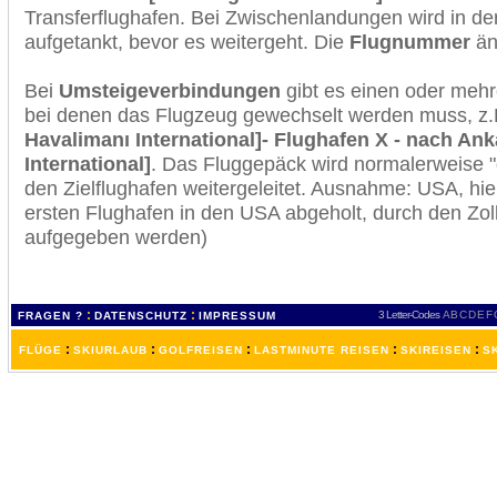
Transferflughafen. Bei Zwischenlandungen wird in de
aufgetankt, bevor es weitergeht. Die
Flugnummer
änd
Bei
Umsteigeverbindungen
gibt es einen oder meh
bei denen das Flugzeug gewechselt werden muss, z
Havalimanı International]- Flughafen X - nach An
International]
. Das Fluggepäck wird normalerweise "
den Zielflughafen weitergeleitet. Ausnahme: USA, h
ersten Flughafen in den USA abgeholt, durch den Zol
aufgegeben werden)
:
:
3 Letter-Codes
A
B
C
D
E
F
FRAGEN ?
DATENSCHUTZ
IMPRESSUM
:
:
:
:
:
FLÜGE
SKIURLAUB
GOLFREISEN
LASTMINUTE REISEN
SKIREISEN
S