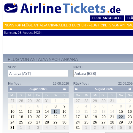
FLUG ANGEBOTE
FL
NONSTOP FLÜGE ANTALYA ANKARA BILLIG BUCHEN - FLUGTICKETS VON AYT NA
Samstag, 08. August 2026 ¦
FLUG VON ANTALYA NACH ANKARA
VON:
NACH:
Hinflug:
15.08.2026
Rückflug:
22.08.202
August 2026
August 2026
Mo
Di
Mi
Do
Fr
Sa
So
Mo
Di
Mi
Do
Fr
Sa
So
27
28
29
30
31
1
2
27
28
29
30
31
1
2
3
4
5
6
7
8
9
3
4
5
6
7
8
9
10
11
12
13
14
15
16
10
11
12
13
14
15
16
17
18
19
20
21
22
23
17
18
19
20
21
22
23
24
25
26
27
28
29
30
24
25
26
27
28
29
30
31
1
2
3
4
5
6
31
1
2
3
4
5
6