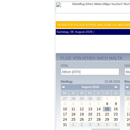
NONSTOP FLÜGE ATHEN MALTA BILLIG BUCHE
Samstag, 08. August 2026 ¦
FLUG VON ATHEN NACH MALTA
VON:
NA
Hinflug:
15.08.2026
Rüc
August 2026
Mo
Di
Mi
Do
Fr
Sa
So
M
27
28
29
30
31
1
2
2
3
4
5
6
7
8
9
3
10
11
12
13
14
15
16
1
17
18
19
20
21
22
23
1
24
25
26
27
28
29
30
2
31
1
2
3
4
5
6
3