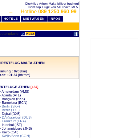
Direktflug Athen Malta billiger buchen!
NonStop Flüge von ATH nach MLA.
Hotline
089 1250 960-99
HOTELS
MIETWAGEN
INFOS
IREKTFLUG MALTA ATHEN
ernung : 870
[km]
zeit : 01:34
[hh:mm]
EKTFLÜGE ATHEN
[+34]
 - Amsterdam (AMS)
- Atlanta (ATL)
 - Bangkok (BKK)
- Barcelona (BCN)
- Berlin (SXF)
- Berlin (TXL)
- Dubai (DXB)
 - DÃ¼sseldorf (DUS)
- Frankfurt (FRA)
- Istanbul (IST)
- Johannisburg (JNB)
- Kairo (CAI)
 - KÃ¶ln/Bonn (CGN)