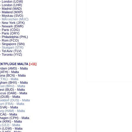
 - London (LGW)
 - London (LHR)
- Madrid (MAD)
- Mailand (MXP)
 - Moskau (SVO)
 - MÃ¼nchen (MUC)
- New York (JFK)
 - Newark (EWR)
- Paris (CDG)
- Paris (ORY)
- Philadelphia (PHL)
 - Rom (FCO)
- Singapore (SIN)
- Stuttgart (STR)
- Tel Aviv (TLV)
- Toronto (YYZ)
EKTFLÜGE MALTA
[+11]
rdam (AMS) - Malta
(ATH) - Malta
ona (BCN) - Malta
 (TXL) - Malta
gham (BHX) - Malta
el (BRU) - Malta
st (BUD) - Malta
cus (DAM) - Malta
 (DUB) - Malta
ldorf (DUS) - Malta
urt (FRA) - Malta
GVA) - Malta
rg (HAM) - Malta
(CAI) - Malta
hagen (CPH) - Malta
 (KRK) - Malta
g (LEJ) - Malta
n (LGW) - Malta