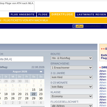
DIREKTFLÜGE
FLUG ANGEBOTE
FLÜGE
LASTMINUTE REISEN
N - FLUGTICKETS VON ATH NACH MLA
» «
D
CH:
ROUTE:
Entf
Flug
ERWACHSENE:
kflug:
22.08.2026
«
DIR
Athen
August 2026
2-11 JAHRE
Athen 
o
Di
Mi
Do
Fr
Sa
So
Athen
Athen 
7
28
29
30
31
1
2
Athen 
0-23 MONATE
4
5
6
7
8
9
Athen 
Athen 
0
11
12
13
14
15
16
Athen
KLASSE:
7
18
19
20
21
22
23
Athen 
Athen 
4
25
26
27
28
29
30
Athen 
FLUGGESELLSCHAFT:
1
1
2
3
4
5
6
Athen 
Athen