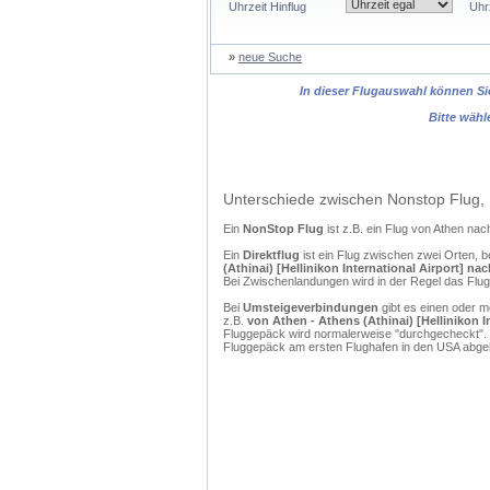
Uhrzeit Hinflug
Uhr
»
neue Suche
In dieser Flugauswahl können Sie
Bitte wähl
Unterschiede zwischen Nonstop Flug, 
Ein
NonStop Flug
ist z.B. ein Flug von Athen na
Ein
Direktflug
ist ein Flug zwischen zwei Orten, b
(Athinai) [Hellinikon International Airport] nac
Bei Zwischenlandungen wird in der Regel das Flug
Bei
Umsteigeverbindungen
gibt es einen oder 
z.B.
von Athen - Athens (Athinai) [Hellinikon I
Fluggepäck wird normalerweise "durchgecheckt". (
Fluggepäck am ersten Flughafen in den USA abgeh