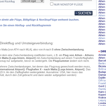
Athen
zeit Rückflug
Athen
NUR NONSTOP FLÜGE
Athen 
Athen 
Athen
Athen
Athen 
 direkt alle Flüge, Billigflüge & NonStopFlüge weltweit buchen.
Athen
Athen 
en Sie einen Hinflug- und Rückflugtermin
Athen 
Athen 
Athen
Athen 
Athen 
Athen 
Direktflug und Umsteigeverbindung:
Athen 
ch Malta [von ATH nach MLA]; also von A nach B
ohne Zwischenlandung
.
«
DIR
Amste
ei dem eine Zwischenlandung stattfinden kann, z.B. ein
Flug von Athen - Athens
Athen 
h Malta [Luqa Intern. Airport]
mit Zwischenlandung auf einem Transferflughafen.
Barcel
zeug nur aufgetankt, bevor es weitergeht. Die
Flugnummer
ändert sich nicht.
Berlin
Birmin
mehrere Zwischenlandungen, bei denen das Flugzeug gewechselt werden muss,
BrÃ¼ss
nternational Airport]- Flughafen X - nach Malta [Luqa Intern. Airport]
. Das
Budape
D.h. An den Zielflughafen weitergeleitet. Ausnahme: USA, hier muss das
Damas
olt, durch den Zoll gebracht und dann wieder aufgegeben werden)
Dublin
DÃ¼sse
Frankf
Genf (
Hambu
Kairo 
Kopen
Krakow
Leipzi
Londo