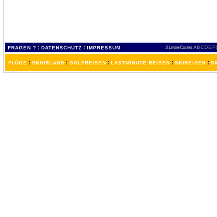
:
:
3 Letter-Codes
A
B
C
D
E
F
FRAGEN ?
DATENSCHUTZ
IMPRESSUM
:
:
:
:
:
FLÜGE
SKIURLAUB
GOLFREISEN
LASTMINUTE REISEN
SKIREISEN
S