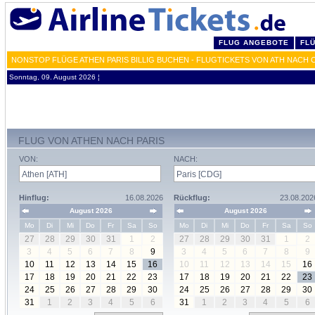
FLUG ANGEBOTE
FL
NONSTOP FLÜGE ATHEN PARIS BILLIG BUCHEN - FLUGTICKETS VON ATH NACH 
Sonntag, 09. August 2026 ¦
FLUG VON ATHEN NACH PARIS
VON:
NACH:
Hinflug:
16.08.2026
Rückflug:
23.08.202
August 2026
August 2026
Mo
Di
Mi
Do
Fr
Sa
So
Mo
Di
Mi
Do
Fr
Sa
So
27
28
29
30
31
1
2
27
28
29
30
31
1
2
3
4
5
6
7
8
9
3
4
5
6
7
8
9
10
11
12
13
14
15
16
10
11
12
13
14
15
16
17
18
19
20
21
22
23
17
18
19
20
21
22
23
24
25
26
27
28
29
30
24
25
26
27
28
29
30
31
1
2
3
4
5
6
31
1
2
3
4
5
6