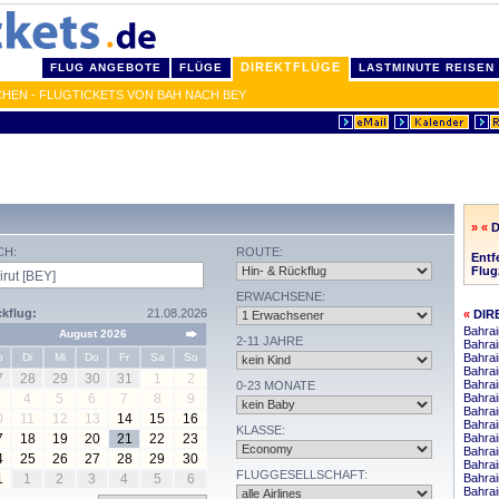
DIREKTFLÜGE
FLUG ANGEBOTE
FLÜGE
LASTMINUTE REISEN
CHEN - FLUGTICKETS VON BAH NACH BEY
» «
D
CH:
ROUTE:
Entf
Flug
ERWACHSENE:
kflug:
21.08.2026
«
DIR
Bahrai
August 2026
2-11 JAHRE
Bahrai
o
Di
Mi
Do
Fr
Sa
So
Bahrai
Bahra
7
28
29
30
31
1
2
Bahra
0-23 MONATE
4
5
6
7
8
9
Bahrai
Bahrai
0
11
12
13
14
15
16
Bahrai
KLASSE:
7
18
19
20
21
22
23
Bahrai
Bahra
4
25
26
27
28
29
30
Bahrai
FLUGGESELLSCHAFT:
1
1
2
3
4
5
6
Bahra
Bahra