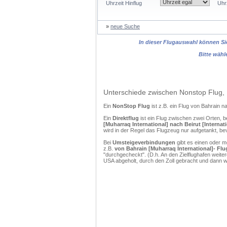
Uhrzeit Hinflug
Uhr
»
neue Suche
In dieser Flugauswahl können Sie
Bitte wähl
Unterschiede zwischen Nonstop Flug, 
Ein
NonStop Flug
ist z.B. ein Flug von Bahrain 
Ein
Direktflug
ist ein Flug zwischen zwei Orten, b
[Muharraq International] nach Beirut [Internat
wird in der Regel das Flugzeug nur aufgetankt, be
Bei
Umsteigeverbindungen
gibt es einen oder 
z.B.
von Bahrain [Muharraq International]- Flug
"durchgecheckt". (D.h. An den Zielflughafen weit
USA abgeholt, durch den Zoll gebracht und dann 