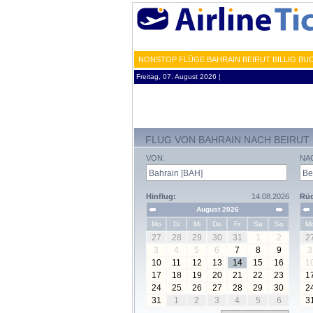
NONSTOP FLÜGE BAHRAIN BEIRUT BILLIG BU
Freitag, 07. August 2026 ¦
FLUG VON BAHRAIN NACH BEIRUT
VON:
NA
Hinflug:
14.08.2026
Rüc
August 2026
Mo
Di
Mi
Do
Fr
Sa
So
M
27
28
29
30
31
1
2
2
3
4
5
6
7
8
9
3
10
11
12
13
14
15
16
1
17
18
19
20
21
22
23
1
24
25
26
27
28
29
30
2
31
1
2
3
4
5
6
3