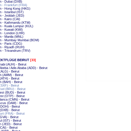
n - Dubai (DXB)
n - Frankfurt (FRA)
in - Hong Kong (HKG)
n - Istanbul (IST)
n - Jeddah (JED)
n - Kairo (CAI)
in - Kathmandu (KTM)
n - Kuala Lumpur (KUL)
n - Kuwait (KWI)
n - London (LHR)
n - Manila (MNL)
in - Mumbay Mumbai (BOM)
n - Paris (CDG)
n - Riyadh (RUH)
n - Trivandrum (TRV)
EKTFLÜGE BEIRUT
[33]
abi (AUH) - Beirut
Abeba / Adis Ababa (ADD) - Beirut
 (ALG) - Beirut
 (AMM) - Beirut
(ATH) - Beirut
n (BAH) - Beirut
 (SXF) - Beirut
el (BRU) - Beirut
st (BUD) - Beirut
st (OTP) - Beirut
anca (CMN) - Beirut
cus (DAM) - Beirut
DOH) - Beirut
(DXB) - Beirut
urt (FRA) - Beirut
GVA) - Beirut
l (IST) - Beirut
 (JED) - Beirut
(CAI) - Beirut