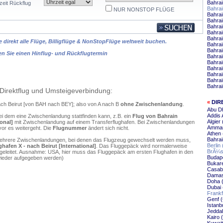
Bahrai
zeit Rückflug
Bahrai
NUR NONSTOP FLÜGE
Bahra
Bahrai
Bahrai
Bahrai
Bahra
 direkt alle Flüge, Billigflüge & NonStopFlüge weltweit buchen.
Bahrai
Bahrai
en Sie einen Hinflug- und Rückflugtermin
Bahrai
Bahrai
Bahra
Bahrai
Bahrai
Bahrai
Direktflug und Umsteigeverbindung:
«
DIR
nach Beirut [von BAH nach BEY]; also von A nach B
ohne Zwischenlandung
.
Abu Dh
Addis 
ei dem eine Zwischenlandung stattfinden kann, z.B. ein
Flug von Bahrain
Algier
ional]
mit Zwischenlandung auf einem Transferflughafen. Bei Zwischenlandungen
Amman
vor es weitergeht. Die
Flugnummer
ändert sich nicht.
Athen 
Bahrai
mehrere Zwischenlandungen, bei denen das Flugzeug gewechselt werden muss,
Berlin
hafen X - nach Beirut [International]
. Das Fluggepäck wird normalerweise
BrÃ¼ss
ergeleitet. Ausnahme: USA, hier muss das Fluggepäck am ersten Flughafen in den
Budape
wieder aufgegeben werden)
Bukare
Casabl
Damas
Doha (
Dubai 
Frankf
Genf (
Istanbu
Jeddah
Kairo 