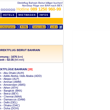
Direktflug Bahrain Beirut billiger buchen!
NonStop Flüge von BAH nach BEY.
Hotline
089 1250 960-99
HOTELS
MIETWAGEN
INFOS
IREKTFLUG BEIRUT BAHRAIN
ernung : 1676
[km]
zeit : 02:35
[hh:mm]
EKTFLÜGE BAHRAIN
[28]
n - Abu Dhabi (AUH)
n - Addis Abeba / Adis Ababa (ADD)
n - Aleppo (ALP)
in - Amman (AMM)
in - Amsterdam (AMS)
n - Athen (ATH)
n - Bangkok (BKK)
n - Beirut (BEY)
n - Chennai (MAA)
in - Damascus (DAM)
n - Delhi (DEL)
in - Dhaka (DAC)
in - Doha (DOH)