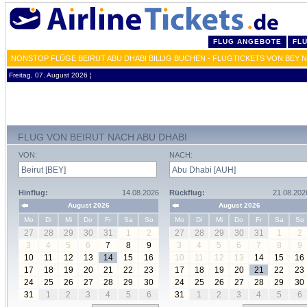
FLUG ANGEBOTE
FL
NONSTOP FLÜGE BEIRUT ABU DHABI BILLIG BUCHEN - FLUGTICKETS VON BEY 
Freitag, 07. August 2026 ¦
FLUG VON BEIRUT NACH ABU DHABI
VON:
NACH:
Hinflug:
14.08.2026
Rückflug:
21.08.202
August 2026
August 2026
Mo
Di
Mi
Do
Fr
Sa
So
Mo
Di
Mi
Do
Fr
Sa
So
27
28
29
30
31
1
2
27
28
29
30
31
1
2
3
4
5
6
7
8
9
3
4
5
6
7
8
9
10
11
12
13
14
15
16
10
11
12
13
14
15
16
17
18
19
20
21
22
23
17
18
19
20
21
22
23
24
25
26
27
28
29
30
24
25
26
27
28
29
30
31
1
2
3
4
5
6
31
1
2
3
4
5
6