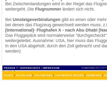
Bei Zwischenlandungen wird in der Regel das Flugzeu
weitergeht. Die
Flugnummer
ändert sich nicht.
Bei
Umsteigeverbindungen
gibt es einen oder meh
bei denen das Flugzeug gewechselt werden muss, z
[International]- Flughafen X - nach Abu Dhabi [Nad
Das Fluggepäck wird normalerweise "durchgecheckt". 
weitergeleitet. Ausnahme: USA, hier muss das Flugg
in den USA abgeholt, durch den Zoll gebracht und d
werden)
:
:
3 Letter-Codes
A
B
C
D
E
F
FRAGEN ?
DATENSCHUTZ
IMPRESSUM
:
:
:
:
:
FLÜGE
SKIURLAUB
GOLFREISEN
LASTMINUTE REISEN
SKIREISEN
S