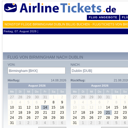
FLUG ANGEBOTE
FL
NONSTOP FLÜGE BIRMINGHAM DUBLIN BILLIG BUCHEN - FLUGTICKETS VON BH
Freitag, 07. August 2026 ¦
FLUG VON BIRMINGHAM NACH DUBLIN
VON:
NACH:
Hinflug:
14.08.2026
Rückflug:
21.08.202
August 2026
August 2026
Mo
Di
Mi
Do
Fr
Sa
So
Mo
Di
Mi
Do
Fr
Sa
So
27
28
29
30
31
1
2
27
28
29
30
31
1
2
3
4
5
6
7
8
9
3
4
5
6
7
8
9
10
11
12
13
14
15
16
10
11
12
13
14
15
16
17
18
19
20
21
22
23
17
18
19
20
21
22
23
24
25
26
27
28
29
30
24
25
26
27
28
29
30
31
1
2
3
4
5
6
31
1
2
3
4
5
6