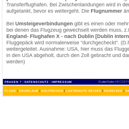
Transferflughafen. Bei Zwischenlandungen wird in de
aufgetankt, bevor es weitergeht. Die
Flugnummer
änd
Bei
Umsteigeverbindungen
gibt es einen oder meh
bei denen das Flugzeug gewechselt werden muss, z
England- Flughafen X - nach Dublin [Dublin Intern
Fluggepäck wird normalerweise "durchgecheckt". (D.h
weitergeleitet. Ausnahme: USA, hier muss das Flugg
in den USA abgeholt, durch den Zoll gebracht und d
werden)
:
:
3 Letter-Codes
A
B
C
D
E
F
FRAGEN ?
DATENSCHUTZ
IMPRESSUM
:
:
:
:
:
FLÜGE
SKIURLAUB
GOLFREISEN
LASTMINUTE REISEN
SKIREISEN
S