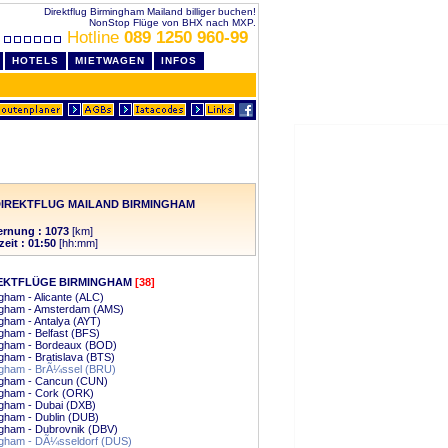
Direktflug Birmingham Mailand billiger buchen!
NonStop Flüge von BHX nach MXP.
Hotline
089 1250 960-99
HOTELS
MIETWAGEN
INFOS
IREKTFLUG MAILAND BIRMINGHAM
ernung : 1073
[km]
zeit : 01:50
[hh:mm]
EKTFLÜGE BIRMINGHAM
[38]
gham - Alicante (ALC)
ngham - Amsterdam (AMS)
gham - Antalya (AYT)
gham - Belfast (BFS)
ngham - Bordeaux (BOD)
gham - Bratislava (BTS)
ngham - BrÃ¼ssel (BRU)
ngham - Cancun (CUN)
ngham - Cork (ORK)
gham - Dubai (DXB)
gham - Dublin (DUB)
ngham - Dubrovnik (DBV)
ngham - DÃ¼sseldorf (DUS)