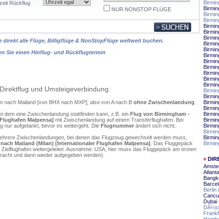
Birmin
zeit Rückflug
Birmi
NUR NONSTOP FLÜGE
Birmi
Birmi
Birmin
Birmin
Birmin
 direkt alle Flüge, Billigflüge & NonStopFlüge weltweit buchen.
Birmin
Birmi
en Sie einen Hinflug- und Rückflugtermin
Birmi
Birmin
Birmin
Birmi
Birmin
Birmi
Direktflug und Umsteigeverbindung:
Birmi
Birmi
ham nach Mailand [von BHX nach MXP]; also von A nach B
ohne Zwischenlandung
.
Birmin
Birmi
ei dem eine Zwischenlandung stattfinden kann, z.B. ein
Flug von Birmingham -
Birmin
r Flughafen Malpensa]
mit Zwischenlandung auf einem Transferflughafen. Bei
Birmin
 nur aufgetankt, bevor es weitergeht. Die
Flugnummer
ändert sich nicht.
Birmin
Birmin
mehrere Zwischenlandungen, bei denen das Flugzeug gewechselt werden muss,
Birmin
nach Mailand (Milan) [Internationaler Flughafen Malpensa]
. Das Fluggepäck
Birmi
 Zielflughafen weitergeleitet. Ausnahme: USA, hier muss das Fluggepäck am ersten
ebracht und dann wieder aufgegeben werden)
«
DIR
Amste
Atlant
Bangko
Barcel
Berlin
Cancu
Dubai 
DÃ¼sse
Frankf