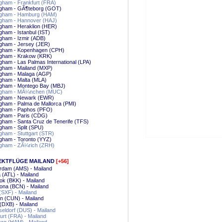
gham - Frankfurt (FRA)
ngham - GÃ¶teborg (GOT)
ngham - Hamburg (HAM)
ngham - Hannover (HAJ)
gham - Heraklion (HER)
gham - Istanbul (IST)
gham - Izmir (ADB)
gham - Jersey (JER)
ngham - Kopenhagen (CPH)
ngham - Krakow (KRK)
gham - Las Palmas International (LPA)
gham - Mailand (MXP)
ngham - Malaga (AGP)
gham - Malta (MLA)
ngham - Montego Bay (MBJ)
ngham - MÃ¼nchen (MUC)
ngham - Newark (EWR)
gham - Palma de Mallorca (PMI)
ngham - Paphos (PFO)
gham - Paris (CDG)
gham - Santa Cruz de Tenerife (TFS)
gham - Split (SPU)
gham - Stuttgart (STR)
gham - Toronto (YYZ)
ngham - ZÃ¼rich (ZRH)
EKTFLÜGE MAILAND
[+56]
rdam (AMS) - Mailand
a (ATL) - Mailand
k (BKK) - Mailand
ona (BCN) - Mailand
 (SXF) - Mailand
n (CUN) - Mailand
(DXB) - Mailand
ldorf (DUS) - Mailand
urt (FRA) - Mailand