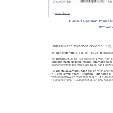
Uhrzeit Hinflug
Uhr
»
neue Suche
In dieser Flugauswahl können Sie
Bitte wähl
Unterschiede zwischen Nonstop Flug, 
Ein
NonStop Flug
ist z.B. ein Flug von Birming
Ein
Direktflug
ist ein Flug zwischen zwei Orten, b
England nach Mailand (Milan) [Internationale
Zwischenlandungen wird in der Regel das Flugzeug
Bei
Umsteigeverbindungen
gibt es einen oder 
z.B.
von Birmingham - England- Flughafen X - 
wird normalerweise "durchgecheckt". (D.h. An den
Flughafen in den USA abgeholt, durch den Zoll g