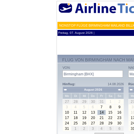
NONSTOP FLÜGE BIRMINGHAM MAILAND BILLI
Freitag, 07. August 2026 ¦
FLUG VON BIRMINGHAM NACH MA
VON:
NA
Hinflug:
14.08.2026
Rüc
August 2026
Mo
Di
Mi
Do
Fr
Sa
So
M
27
28
29
30
31
1
2
2
3
4
5
6
7
8
9
3
10
11
12
13
14
15
16
1
17
18
19
20
21
22
23
1
24
25
26
27
28
29
30
2
31
1
2
3
4
5
6
3