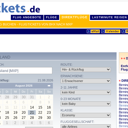
DIREKTFLÜGE
FLUG ANGEBOTE
FLÜGE
LASTMINUTE REISEN
G BUCHEN - FLUGTICKETS VON BHX NACH MXP
ILAND
» «
D
CH:
ROUTE:
Entf
Flug
ERWACHSENE:
kflug:
21.08.2026
«
DIR
Birmin
August 2026
2-11 JAHRE
Birmi
o
Di
Mi
Do
Fr
Sa
So
Birmin
Birmin
7
28
29
30
31
1
2
Birmi
0-23 MONATE
4
5
6
7
8
9
Birmin
Birmi
0
11
12
13
14
15
16
Birmi
KLASSE:
7
18
19
20
21
22
23
Birmi
Birmin
4
25
26
27
28
29
30
Birmin
FLUGGESELLSCHAFT:
1
1
2
3
4
5
6
Birmi
Birmi