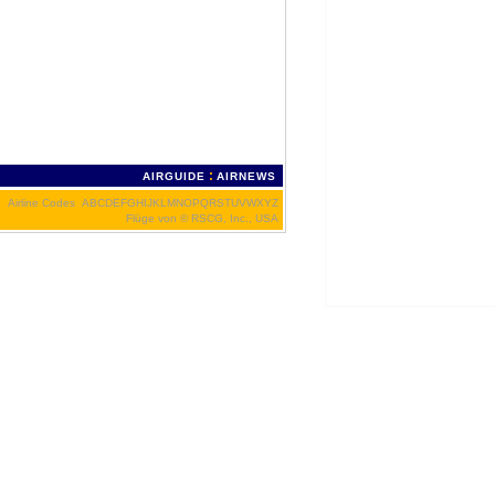
:
AIRGUIDE
AIRNEWS
Airline Codes
A
B
C
D
E
F
G
H
I
J
K
L
M
N
O
P
Q
R
S
T
U
V
W
X
Y
Z
Flüge von
© RSCG, Inc., USA