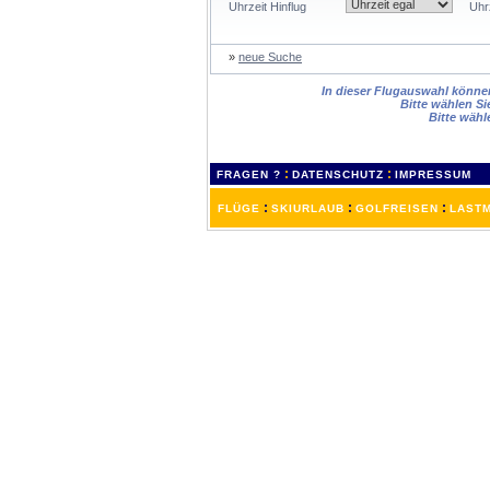
Uhrzeit Hinflug
Uhr
»
neue Suche
In dieser Flugauswahl können 
Bitte wählen Si
Bitte wähl
:
:
FRAGEN ?
DATENSCHUTZ
IMPRESSUM
:
:
:
FLÜGE
SKIURLAUB
GOLFREISEN
LASTM