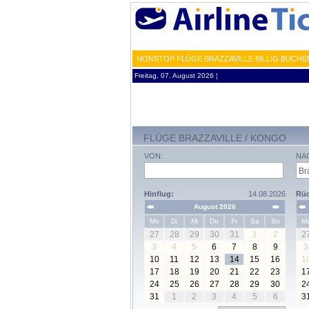
NONSTOP FLÜGE BRAZZAVILLE BILLIG BUCHE
Freitag, 07. August 2026 ¦
FLÜGE BRAZZAVILLE / KONGO
VON:
NA
Hinflug:
14.08.2026
Rüc
August 2026
Mo
Di
Mi
Do
Fr
Sa
So
M
27
28
29
30
31
1
2
2
3
4
5
6
7
8
9
3
10
11
12
13
14
15
16
1
17
18
19
20
21
22
23
1
24
25
26
27
28
29
30
2
31
1
2
3
4
5
6
3