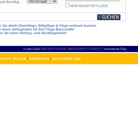
zeit Rückflug
NUR NONSTOP FLÜGE
Sie direkt Direktflüge, Billigflüge & Flüge weltweit buchen.
e einen Abflughafen für Ihre Flüge Brazzaville!
en Sie einen Hinflug- und Rückflugtermin
3 Letter-Codes
A
B
C
D
E
F
G
H
I
J
K
L
M
N
O
P
Q
R
S
T
U
V
W
X
Y
Z
Internationale Flüge
:
:
INUTE REISEN
SKIREISEN
SKIFAHREN USA