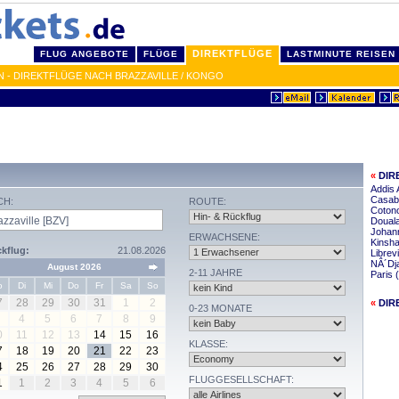
DIREKTFLÜGE
FLUG ANGEBOTE
FLÜGE
LASTMINUTE REISEN
N - DIREKTFLÜGE NACH BRAZZAVILLE / KONGO
«
DIR
Addis 
Casabl
CH:
ROUTE:
Cotono
Douala
Johann
ERWACHSENE:
Kinsha
kflug:
21.08.2026
Librevi
NÂ´Dja
August 2026
2-11 JAHRE
Paris 
o
Di
Mi
Do
Fr
Sa
So
7
28
29
30
31
1
2
«
DIR
0-23 MONATE
4
5
6
7
8
9
0
11
12
13
14
15
16
KLASSE:
7
18
19
20
21
22
23
4
25
26
27
28
29
30
FLUGGESELLSCHAFT:
1
1
2
3
4
5
6