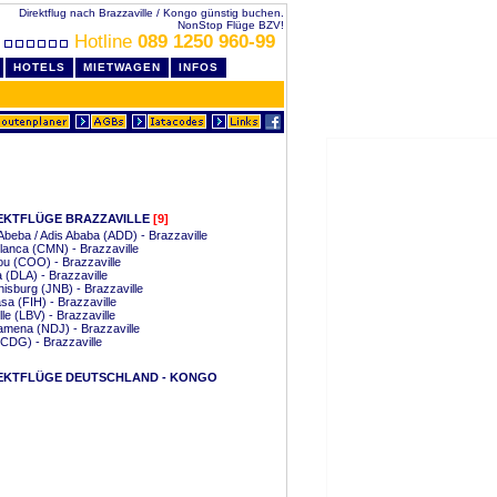
Direktflug nach Brazzaville / Kongo günstig buchen.
NonStop Flüge BZV!
Hotline
089 1250 960-99
HOTELS
MIETWAGEN
INFOS
EKTFLÜGE BRAZZAVILLE
[9]
Abeba / Adis Ababa (ADD) - Brazzaville
anca (CMN) - Brazzaville
u (COO) - Brazzaville
 (DLA) - Brazzaville
isburg (JNB) - Brazzaville
sa (FIH) - Brazzaville
lle (LBV) - Brazzaville
mena (NDJ) - Brazzaville
(CDG) - Brazzaville
EKTFLÜGE DEUTSCHLAND - KONGO