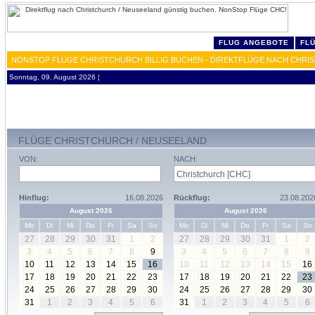
FLUG ANGEBOTE
FL
NONSTOP FLÜGE CHRISTCHURCH BILLIG BUCHEN - DIREKTFLÜGE NACH CHRI
Sonntag, 09. August 2026 ¦
FLÜGE CHRISTCHURCH / NEUSEELAND
VON:
NACH:
Hinflug:
16.08.2026
Rückflug:
23.08.202
August 2026
August 2026
Mo
Di
Mi
Do
Fr
Sa
So
Mo
Di
Mi
Do
Fr
Sa
So
27
28
29
30
31
1
2
27
28
29
30
31
1
2
3
4
5
6
7
8
9
3
4
5
6
7
8
9
10
11
12
13
14
15
16
10
11
12
13
14
15
16
17
18
19
20
21
22
23
17
18
19
20
21
22
23
24
25
26
27
28
29
30
24
25
26
27
28
29
30
31
1
2
3
4
5
6
31
1
2
3
4
5
6