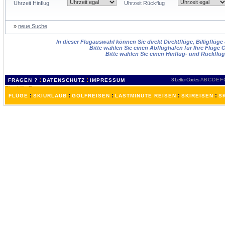
Uhrzeit Hinflug
Uhrzeit Rückflug
»
neue Suche
In dieser Flugauswahl können Sie direkt Direktflüge, Billigflüg
Bitte wählen Sie einen Abflughafen für Ihre Flüge 
Bitte wählen Sie einen Hinflug- und Rückflu
:
:
3 Letter-Codes
A
B
C
D
E
F
FRAGEN ?
DATENSCHUTZ
IMPRESSUM
:
:
:
:
:
FLÜGE
SKIURLAUB
GOLFREISEN
LASTMINUTE REISEN
SKIREISEN
S