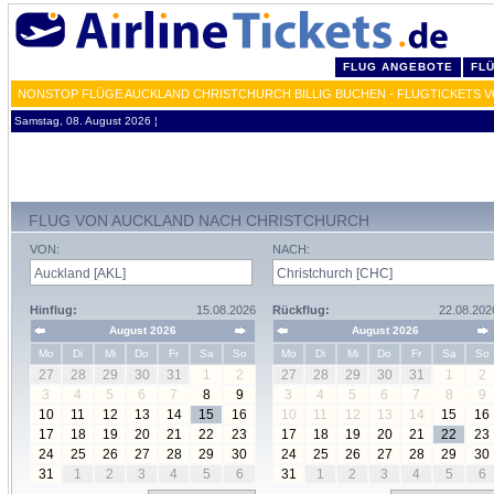
FLUG ANGEBOTE
FL
NONSTOP FLÜGE AUCKLAND CHRISTCHURCH BILLIG BUCHEN - FLUGTICKETS V
Samstag, 08. August 2026 ¦
FLUG VON AUCKLAND NACH CHRISTCHURCH
VON:
NACH:
Hinflug:
15.08.2026
Rückflug:
22.08.202
August 2026
August 2026
Mo
Di
Mi
Do
Fr
Sa
So
Mo
Di
Mi
Do
Fr
Sa
So
27
28
29
30
31
1
2
27
28
29
30
31
1
2
3
4
5
6
7
8
9
3
4
5
6
7
8
9
10
11
12
13
14
15
16
10
11
12
13
14
15
16
17
18
19
20
21
22
23
17
18
19
20
21
22
23
24
25
26
27
28
29
30
24
25
26
27
28
29
30
31
1
2
3
4
5
6
31
1
2
3
4
5
6