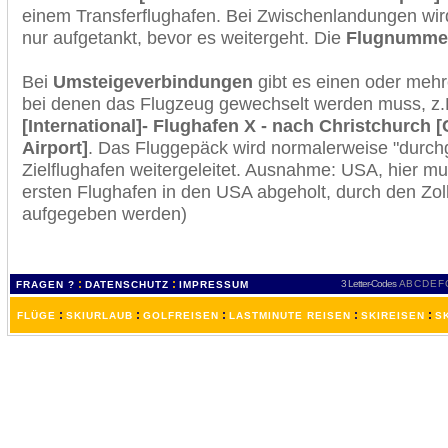
einem Transferflughafen. Bei Zwischenlandungen wir
nur aufgetankt, bevor es weitergeht. Die
Flugnumme
Bei
Umsteigeverbindungen
gibt es einen oder meh
bei denen das Flugzeug gewechselt werden muss, z
[International]- Flughafen X - nach Christchurch [
Airport]
. Das Fluggepäck wird normalerweise "durchg
Zielflughafen weitergeleitet. Ausnahme: USA, hier 
ersten Flughafen in den USA abgeholt, durch den Zol
aufgegeben werden)
:
:
3 Letter-Codes
A
B
C
D
E
F
FRAGEN ?
DATENSCHUTZ
IMPRESSUM
:
:
:
:
:
FLÜGE
SKIURLAUB
GOLFREISEN
LASTMINUTE REISEN
SKIREISEN
S