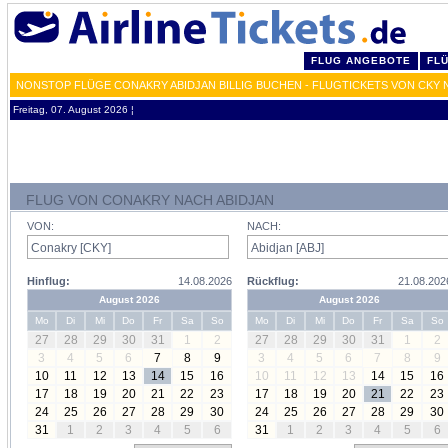
FLUG ANGEBOTE
FL
NONSTOP FLÜGE CONAKRY ABIDJAN BILLIG BUCHEN - FLUGTICKETS VON CKY 
Freitag, 07. August 2026 ¦
FLUG VON CONAKRY NACH ABIDJAN
VON:
NACH:
Hinflug:
14.08.2026
Rückflug:
21.08.202
August 2026
August 2026
Mo
Di
Mi
Do
Fr
Sa
So
Mo
Di
Mi
Do
Fr
Sa
So
27
28
29
30
31
1
2
27
28
29
30
31
1
2
3
4
5
6
7
8
9
3
4
5
6
7
8
9
10
11
12
13
14
15
16
10
11
12
13
14
15
16
17
18
19
20
21
22
23
17
18
19
20
21
22
23
24
25
26
27
28
29
30
24
25
26
27
28
29
30
31
1
2
3
4
5
6
31
1
2
3
4
5
6