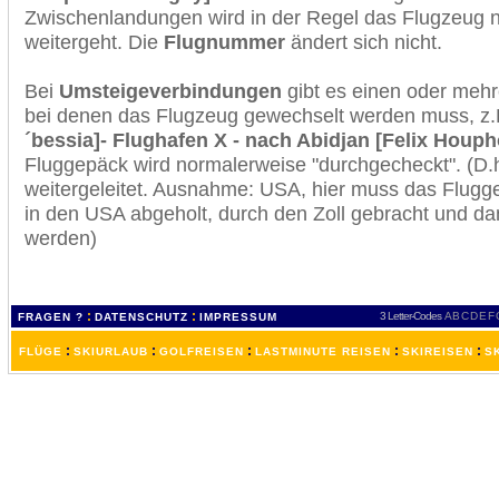
Zwischenlandungen wird in der Regel das Flugzeug n
weitergeht. Die
Flugnummer
ändert sich nicht.
Bei
Umsteigeverbindungen
gibt es einen oder meh
bei denen das Flugzeug gewechselt werden muss, z
´bessia]- Flughafen X - nach Abidjan [Felix Houp
Fluggepäck wird normalerweise "durchgecheckt". (D.h
weitergeleitet. Ausnahme: USA, hier muss das Flugg
in den USA abgeholt, durch den Zoll gebracht und d
werden)
:
:
3 Letter-Codes
A
B
C
D
E
F
FRAGEN ?
DATENSCHUTZ
IMPRESSUM
:
:
:
:
:
FLÜGE
SKIURLAUB
GOLFREISEN
LASTMINUTE REISEN
SKIREISEN
S