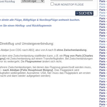
Paris 
zeit Rückflug
Paris 
NUR NONSTOP FLÜGE
Paris 
Paris
Paris
Paris 
Paris 
 direkt alle Flüge, Billigflüge & NonStopFlüge weltweit buchen.
Paris
Paris 
en Sie einen Hinflug- und Rückflugtermin
Paris 
Paris 
Paris 
Paris 
Paris 
Paris 
Direktflug und Umsteigeverbindung:
Paris 
Paris 
ch Abidjan [von CDG nach ABJ]; also von A nach B
ohne Zwischenlandung
.
Paris
Paris 
ei dem eine Zwischenlandung stattfinden kann, z.B. ein
Flug von Paris [Charles
Paris 
igny]
mit Zwischenlandung auf einem Transferflughafen. Bei Zwischenlandungen
Paris 
vor es weitergeht. Die
Flugnummer
ändert sich nicht.
Paris 
Paris 
mehrere Zwischenlandungen, bei denen das Flugzeug gewechselt werden muss,
Paris 
X - nach Abidjan [Felix Houphouet Boigny]
. Das Fluggepäck wird
Paris 
flughafen weitergeleitet. Ausnahme: USA, hier muss das Fluggepäck am ersten
Paris
ebracht und dann wieder aufgegeben werden)
Paris
Paris
Paris 
Paris 
Paris
Paris 
Paris 
Paris 
Paris
Paris 
Paris 