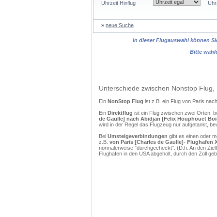
Uhrzeit Hinflug
Uhr
»
neue Suche
In dieser Flugauswahl können Sie
Bitte wähl
Unterschiede zwischen Nonstop Flug, 
Ein
NonStop Flug
ist z.B. ein Flug von Paris na
Ein
Direktflug
ist ein Flug zwischen zwei Orten, b
de Gaulle] nach Abidjan [Felix Houphouet Bo
wird in der Regel das Flugzeug nur aufgetankt, be
Bei
Umsteigeverbindungen
gibt es einen oder 
z.B.
von Paris [Charles de Gaulle]- Flughafen 
normalerweise "durchgecheckt". (D.h. An den Ziel
Flughafen in den USA abgeholt, durch den Zoll g