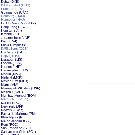
- Dubai (DXB)
- DÃ¼sseldorf (DUS)
- Frankfurt (FRA)
 - Guangzhou (CAN)
 - Hamburg (HAM)
- Hannover (HAJ)
- Ho Chi Minh City (SGN)
 - Hong Kong (HKG)
- Houston (IAH)
- Istanbul (IST)
- Johannisburg (JNB)
- Kairo (CAI)
- Kuala Lumpur (KUL)
- KÃ¶ln/Bonn (CGN)
- Las Vegas (LAS)
- Leipzig (LEJ)
- Lissabon (LIS)
 - London (LGW)
- London (LHR)
- Los Angeles (LAX)
- Madrid (MAD)
- Mailand (MXP)
- Mexico City (MEX)
- Miami (MIA)
- Minneapolis/St. Paul (MSP)
 - Moskau (SVO)
 - Mumbay Mumbai (BOM)
 - MÃ¼nchen (MUC)
- Nairobi (NBO)
- New York (JFK)
 - Newark (EWR)
- Palma de Mallorca (PMI)
- Philadelphia (PHL)
- Rio de Janeiro (GIG)
 - Rom (FCO)
- San Francisco (SFO)
- Santiago de Chile (SCL)