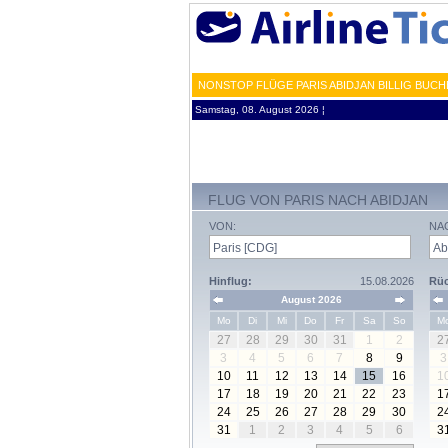
NONSTOP FLÜGE PARIS ABIDJAN BILLIG BUCH
Samstag, 08. August 2026 ¦
FLUG VON PARIS NACH ABIDJAN
VON:
NA
Hinflug:
15.08.2026
Rüc
August 2026
Mo
Di
Mi
Do
Fr
Sa
So
M
27
28
29
30
31
1
2
2
3
4
5
6
7
8
9
3
10
11
12
13
14
15
16
1
17
18
19
20
21
22
23
1
24
25
26
27
28
29
30
2
31
1
2
3
4
5
6
3