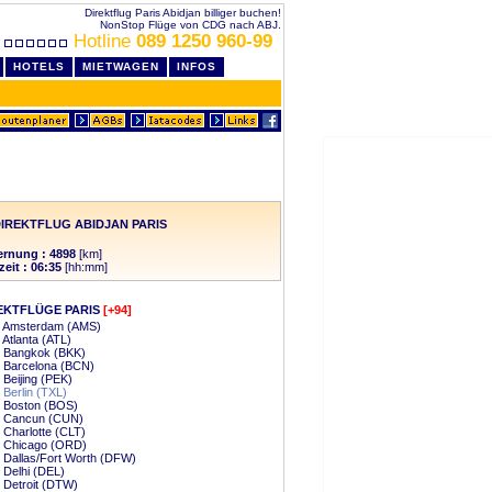
Direktflug Paris Abidjan billiger buchen!
NonStop Flüge von CDG nach ABJ.
Hotline
089 1250 960-99
HOTELS
MIETWAGEN
INFOS
IREKTFLUG ABIDJAN PARIS
ernung : 4898
[km]
zeit : 06:35
[hh:mm]
EKTFLÜGE PARIS
[+94]
 - Amsterdam (AMS)
- Atlanta (ATL)
- Bangkok (BKK)
- Barcelona (BCN)
- Beijing (PEK)
- Berlin (TXL)
- Boston (BOS)
 - Cancun (CUN)
- Charlotte (CLT)
- Chicago (ORD)
- Dallas/Fort Worth (DFW)
- Delhi (DEL)
- Detroit (DTW)