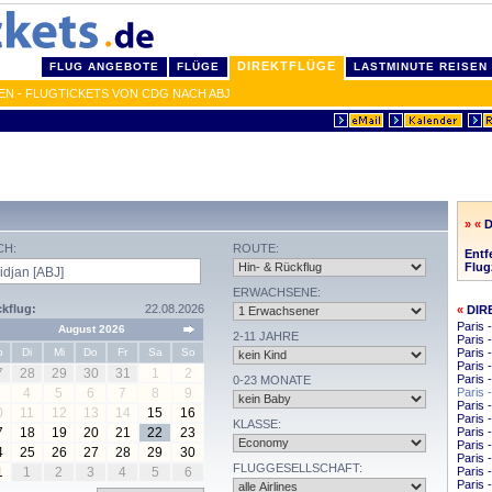
DIREKTFLÜGE
FLUG ANGEBOTE
FLÜGE
LASTMINUTE REISEN
EN - FLUGTICKETS VON CDG NACH ABJ
» «
D
CH:
ROUTE:
Entf
Flug
ERWACHSENE:
kflug:
22.08.2026
«
DIR
Paris
August 2026
2-11 JAHRE
Paris 
o
Di
Mi
Do
Fr
Sa
So
Paris 
Paris 
7
28
29
30
31
1
2
Paris 
0-23 MONATE
4
5
6
7
8
9
Paris 
Paris 
0
11
12
13
14
15
16
Paris
KLASSE:
7
18
19
20
21
22
23
Paris 
Paris 
4
25
26
27
28
29
30
Paris 
FLUGGESELLSCHAFT:
1
1
2
3
4
5
6
Paris 
Paris 