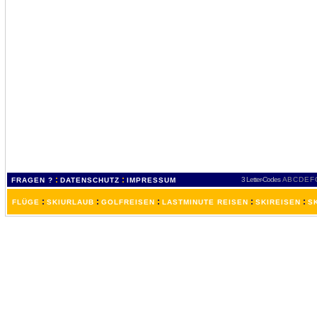
:
:
3 Letter-Codes
A
B
C
D
E
F
FRAGEN ?
DATENSCHUTZ
IMPRESSUM
:
:
:
:
:
FLÜGE
SKIURLAUB
GOLFREISEN
LASTMINUTE REISEN
SKIREISEN
S