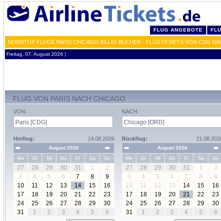
FLUG ANGEBOTE
FL
NONSTOP FLÜGE PARIS CHICAGO BILLIG BUCHEN - FLUGTICKETS VON CDG N
Freitag, 07. August 2026 ¦
FLUG VON PARIS NACH CHICAGO
VON:
NACH:
Hinflug:
14.08.2026
Rückflug:
21.08.202
August 2026
August 2026
Mo
Di
Mi
Do
Fr
Sa
So
Mo
Di
Mi
Do
Fr
Sa
So
27
28
29
30
31
1
2
27
28
29
30
31
1
2
3
4
5
6
7
8
9
3
4
5
6
7
8
9
10
11
12
13
14
15
16
10
11
12
13
14
15
16
17
18
19
20
21
22
23
17
18
19
20
21
22
23
24
25
26
27
28
29
30
24
25
26
27
28
29
30
31
1
2
3
4
5
6
31
1
2
3
4
5
6