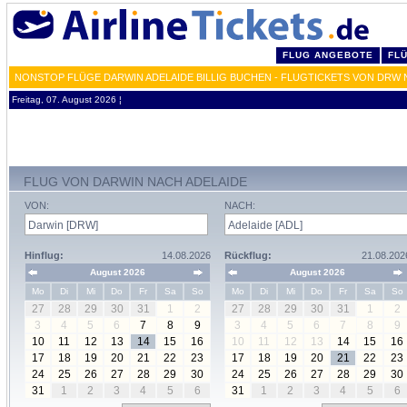
FLUG ANGEBOTE
FL
NONSTOP FLÜGE DARWIN ADELAIDE BILLIG BUCHEN - FLUGTICKETS VON DRW 
Freitag, 07. August 2026 ¦
FLUG VON DARWIN NACH ADELAIDE
VON:
NACH:
Hinflug:
14.08.2026
Rückflug:
21.08.202
August 2026
August 2026
Mo
Di
Mi
Do
Fr
Sa
So
Mo
Di
Mi
Do
Fr
Sa
So
27
28
29
30
31
1
2
27
28
29
30
31
1
2
3
4
5
6
7
8
9
3
4
5
6
7
8
9
10
11
12
13
14
15
16
10
11
12
13
14
15
16
17
18
19
20
21
22
23
17
18
19
20
21
22
23
24
25
26
27
28
29
30
24
25
26
27
28
29
30
31
1
2
3
4
5
6
31
1
2
3
4
5
6