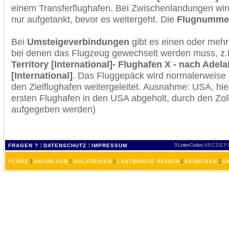
einem Transferflughafen. Bei Zwischenlandungen wir
nur aufgetankt, bevor es weitergeht. Die
Flugnumme
Bei
Umsteigeverbindungen
gibt es einen oder meh
bei denen das Flugzeug gewechselt werden muss, z
Territory [International]- Flughafen X - nach Adela
[International]
. Das Fluggepäck wird normalerweise 
den Zielflughafen weitergeleitet. Ausnahme: USA, h
ersten Flughafen in den USA abgeholt, durch den Zol
aufgegeben werden)
:
:
3 Letter-Codes
A
B
C
D
E
F
FRAGEN ?
DATENSCHUTZ
IMPRESSUM
:
:
:
:
:
FLÜGE
SKIURLAUB
GOLFREISEN
LASTMINUTE REISEN
SKIREISEN
S