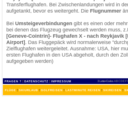
Transferflughafen. Bei Zwischenlandungen wird in de
aufgetankt, bevor es weitergeht. Die
Flugnummer
änd
Bei
Umsteigeverbindungen
gibt es einen oder meh
bei denen das Flugzeug gewechselt werden muss, z
[Geneve-Cointrin]- Flughafen X - nach Reykjavik [
Airport]
. Das Fluggepäck wird normalerweise "durchg
Zielflughafen weitergeleitet. Ausnahme: USA, hier 
ersten Flughafen in den USA abgeholt, durch den Zol
aufgegeben werden)
:
:
3 Letter-Codes
A
B
C
D
E
F
FRAGEN ?
DATENSCHUTZ
IMPRESSUM
:
:
:
:
:
FLÜGE
SKIURLAUB
GOLFREISEN
LASTMINUTE REISEN
SKIREISEN
S