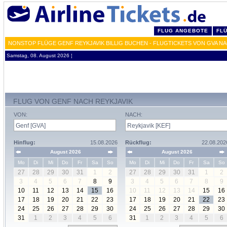
FLUG ANGEBOTE
FL
NONSTOP FLÜGE GENF REYKJAVIK BILLIG BUCHEN - FLUGTICKETS VON GVA N
Samstag, 08. August 2026 ¦
FLUG VON GENF NACH REYKJAVIK
VON:
NACH:
Hinflug:
15.08.2026
Rückflug:
22.08.202
August 2026
August 2026
Mo
Di
Mi
Do
Fr
Sa
So
Mo
Di
Mi
Do
Fr
Sa
So
27
28
29
30
31
1
2
27
28
29
30
31
1
2
3
4
5
6
7
8
9
3
4
5
6
7
8
9
10
11
12
13
14
15
16
10
11
12
13
14
15
16
17
18
19
20
21
22
23
17
18
19
20
21
22
23
24
25
26
27
28
29
30
24
25
26
27
28
29
30
31
1
2
3
4
5
6
31
1
2
3
4
5
6