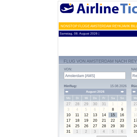
NONSTOP FLÜGE AMSTERDAM REYKJAVIK BILL
Samstag, 08. August 2026 ¦
FLUG VON AMSTERDAM NACH REY
VON:
NA
Hinflug:
15.08.2026
Rüc
August 2026
Mo
Di
Mi
Do
Fr
Sa
So
M
27
28
29
30
31
1
2
2
3
4
5
6
7
8
9
3
10
11
12
13
14
15
16
1
17
18
19
20
21
22
23
1
24
25
26
27
28
29
30
2
31
1
2
3
4
5
6
3