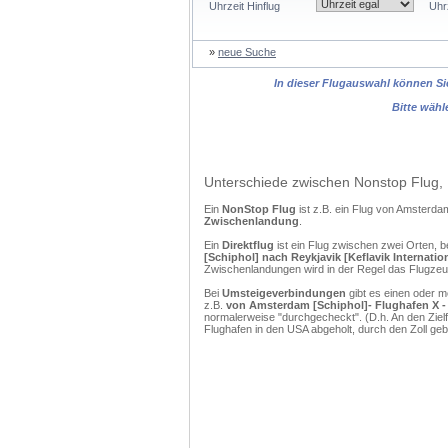
Uhrzeit Hinflug
Uhr
»
neue Suche
In dieser Flugauswahl können Sie
Bitte wähl
Unterschiede zwischen Nonstop Flug, 
Ein
NonStop Flug
ist z.B. ein Flug von Amsterd
Zwischenlandung
.
Ein
Direktflug
ist ein Flug zwischen zwei Orten, b
[Schiphol] nach Reykjavik [Keflavik Internation
Zwischenlandungen wird in der Regel das Flugzeug
Bei
Umsteigeverbindungen
gibt es einen oder 
z.B.
von Amsterdam [Schiphol]- Flughafen X - n
normalerweise "durchgecheckt". (D.h. An den Ziel
Flughafen in den USA abgeholt, durch den Zoll g