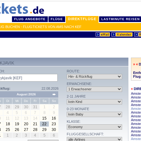
DIREKTFLÜGE
FLUG ANGEBOTE
FLÜGE
LASTMINUTE REISEN
IG BUCHEN - FLUGTICKETS VON AMS NACH KEF
KJAVIK
» «
D
CH:
ROUTE:
Entf
Flug
ERWACHSENE:
kflug:
22.08.2026
«
DIR
Amster
August 2026
2-11 JAHRE
Amste
o
Di
Mi
Do
Fr
Sa
So
Amste
Amster
7
28
29
30
31
1
2
Amster
0-23 MONATE
4
5
6
7
8
9
Amste
Amste
0
11
12
13
14
15
16
Amste
KLASSE:
7
18
19
20
21
22
23
Amste
Amster
4
25
26
27
28
29
30
Amste
FLUGGESELLSCHAFT:
1
1
2
3
4
5
6
Amste
Amste