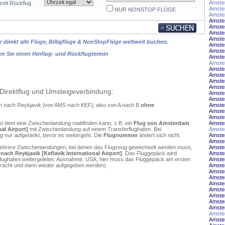
Amster
zeit Rückflug
Amste
NUR NONSTOP FLÜGE
Amste
Amste
Amste
Amster
Amste
 direkt alle Flüge, Billigflüge & NonStopFlüge weltweit buchen.
Amster
Amste
en Sie einen Hinflug- und Rückflugtermin
Amste
Amste
Amster
Amste
Amste
Amste
Direktflug und Umsteigeverbindung:
Amste
Amste
am nach Reykjavik [von AMS nach KEF]; also von A nach B
ohne
Amste
Amster
Amste
ei dem eine Zwischenlandung stattfinden kann, z.B. ein
Flug von Amsterdam
Amste
al Airport]
mit Zwischenlandung auf einem Transferflughafen. Bei
Amste
 nur aufgetankt, bevor es weitergeht. Die
Flugnummer
ändert sich nicht.
Amste
Amste
mehrere Zwischenlandungen, bei denen das Flugzeug gewechselt werden muss,
Amste
ach Reykjavik [Keflavik International Airport]
. Das Fluggepäck wird
Amste
flughafen weitergeleitet. Ausnahme: USA, hier muss das Fluggepäck am ersten
Amster
ebracht und dann wieder aufgegeben werden)
Amste
Amster
Amste
Amste
Amster
Amste
Amste
Amster
Amster
Amster