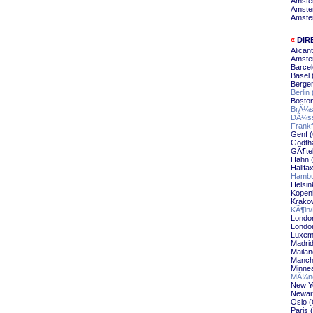
Amste
Amste
Amste
«
DIR
Alican
Amste
Barcel
Basel 
Berge
Berlin
Boston
BrÃ¼s
DÃ¼ss
Frankf
Genf (
Godth
GÃ¶te
Hahn 
Halifa
Hambu
Helsin
Kopen
Krakow
KÃ¶ln
Londo
London
Luxem
Madrid
Mailan
Manch
Minnea
MÃ¼nc
New Yo
Newar
Oslo (
Paris 