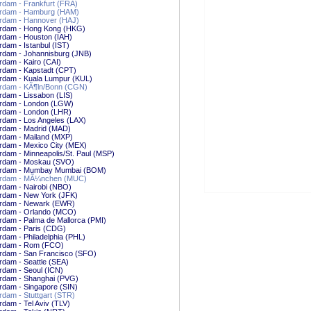
dam - Frankfurt (FRA)
rdam - Hamburg (HAM)
rdam - Hannover (HAJ)
rdam - Hong Kong (HKG)
rdam - Houston (IAH)
dam - Istanbul (IST)
rdam - Johannisburg (JNB)
dam - Kairo (CAI)
rdam - Kapstadt (CPT)
rdam - Kuala Lumpur (KUL)
rdam - KÃ¶ln/Bonn (CGN)
dam - Lissabon (LIS)
rdam - London (LGW)
rdam - London (LHR)
rdam - Los Angeles (LAX)
rdam - Madrid (MAD)
rdam - Mailand (MXP)
rdam - Mexico City (MEX)
dam - Minneapolis/St. Paul (MSP)
rdam - Moskau (SVO)
rdam - Mumbay Mumbai (BOM)
rdam - MÃ¼nchen (MUC)
rdam - Nairobi (NBO)
rdam - New York (JFK)
rdam - Newark (EWR)
rdam - Orlando (MCO)
dam - Palma de Mallorca (PMI)
rdam - Paris (CDG)
dam - Philadelphia (PHL)
rdam - Rom (FCO)
rdam - San Francisco (SFO)
dam - Seattle (SEA)
rdam - Seoul (ICN)
rdam - Shanghai (PVG)
dam - Singapore (SIN)
dam - Stuttgart (STR)
dam - Tel Aviv (TLV)