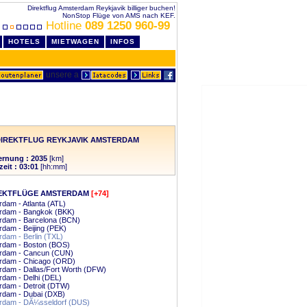
Direktflug Amsterdam Reykjavik billiger buchen!
NonStop Flüge von AMS nach KEF.
Hotline
089 1250 960-99
HOTELS
MIETWAGEN
INFOS
IREKTFLUG REYKJAVIK AMSTERDAM
ernung : 2035
[km]
zeit : 03:01
[hh:mm]
EKTFLÜGE AMSTERDAM
[+74]
dam - Atlanta (ATL)
rdam - Bangkok (BKK)
rdam - Barcelona (BCN)
dam - Beijing (PEK)
dam - Berlin (TXL)
rdam - Boston (BOS)
rdam - Cancun (CUN)
rdam - Chicago (ORD)
rdam - Dallas/Fort Worth (DFW)
dam - Delhi (DEL)
rdam - Detroit (DTW)
rdam - Dubai (DXB)
rdam - DÃ¼sseldorf (DUS)