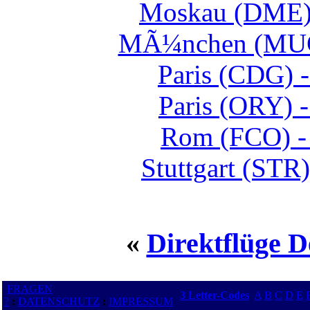
Moskau (DME) 
MÃ¼nchen (MUC)
Paris (CDG) -
Paris (ORY) -
Rom (FCO) - 
Stuttgart (STR
«
Direktflüge D
FRAGEN
3 Letter-Codes
A
B
C
D
E
?
:
DATENSCHUTZ
:
IMPRESSUM