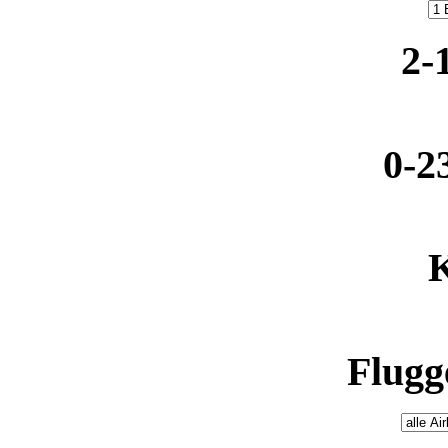
2-
0-2
K
Flugge