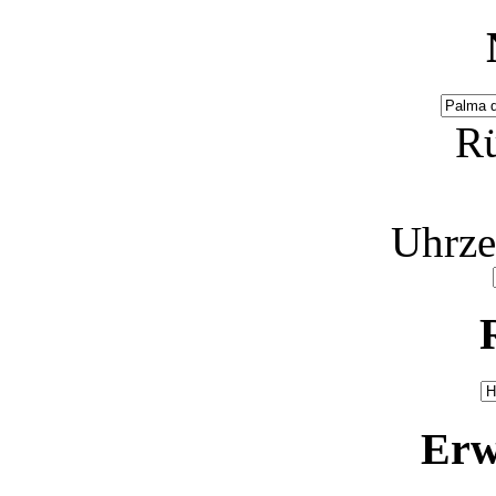
Rü
Uhrze
Erw