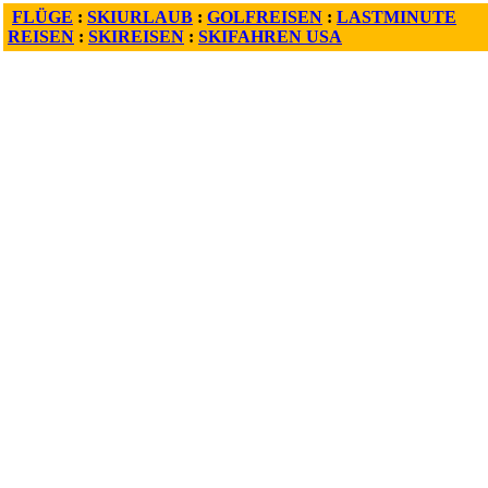
FLÜGE
:
SKIURLAUB
:
GOLFREISEN
:
LASTMINUTE
REISEN
:
SKIREISEN
:
SKIFAHREN USA