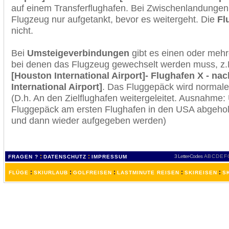
auf einem Transferflughafen. Bei Zwischenlandungen 
Flugzeug nur aufgetankt, bevor es weitergeht. Die
Fl
nicht.
Bei
Umsteigeverbindungen
gibt es einen oder meh
bei denen das Flugzeug gewechselt werden muss, z
[Houston International Airport]- Flughafen X - nac
International Airport]
. Das Fluggepäck wird normale
(D.h. An den Zielflughafen weitergeleitet. Ausnahme
Fluggepäck am ersten Flughafen in den USA abgeholt
und dann wieder aufgegeben werden)
:
:
3 Letter-Codes
A
B
C
D
E
F
FRAGEN ?
DATENSCHUTZ
IMPRESSUM
:
:
:
:
:
FLÜGE
SKIURLAUB
GOLFREISEN
LASTMINUTE REISEN
SKIREISEN
S