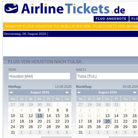
FLUG ANGEBOTE
FL
NONSTOP FLÜGE HOUSTON TULSA BILLIG BUCHEN - FLUGTICKETS VON IAH NA
Donnerstag, 06. August 2026 ¦
FLUG VON HOUSTON NACH TULSA
VON:
NACH:
Hinflug:
13.08.2026
Rückflug:
20.08.202
August 2026
August 2026
Mo
Di
Mi
Do
Fr
Sa
So
Mo
Di
Mi
Do
Fr
Sa
So
27
28
29
30
31
1
2
27
28
29
30
31
1
2
3
4
5
6
7
8
9
3
4
5
6
7
8
9
10
11
12
13
14
15
16
10
11
12
13
14
15
16
17
18
19
20
21
22
23
17
18
19
20
21
22
23
24
25
26
27
28
29
30
24
25
26
27
28
29
30
31
1
2
3
4
5
6
31
1
2
3
4
5
6