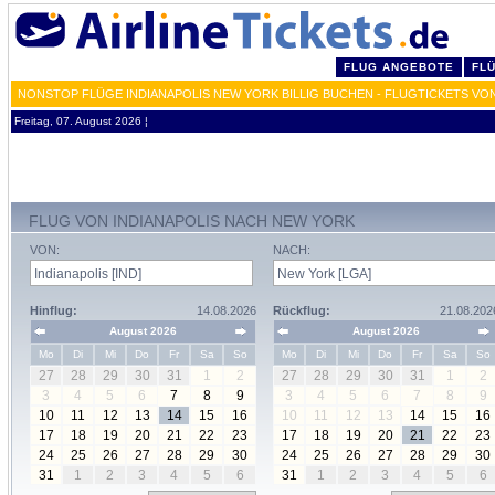
FLUG ANGEBOTE
FL
NONSTOP FLÜGE INDIANAPOLIS NEW YORK BILLIG BUCHEN - FLUGTICKETS VO
Freitag, 07. August 2026 ¦
FLUG VON INDIANAPOLIS NACH NEW YORK
VON:
NACH:
Hinflug:
14.08.2026
Rückflug:
21.08.202
August 2026
August 2026
Mo
Di
Mi
Do
Fr
Sa
So
Mo
Di
Mi
Do
Fr
Sa
So
27
28
29
30
31
1
2
27
28
29
30
31
1
2
3
4
5
6
7
8
9
3
4
5
6
7
8
9
10
11
12
13
14
15
16
10
11
12
13
14
15
16
17
18
19
20
21
22
23
17
18
19
20
21
22
23
24
25
26
27
28
29
30
24
25
26
27
28
29
30
31
1
2
3
4
5
6
31
1
2
3
4
5
6