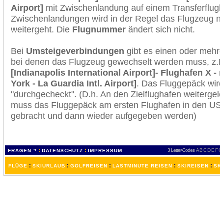
Airport]
mit Zwischenlandung auf einem Transferflug
Zwischenlandungen wird in der Regel das Flugzeug n
weitergeht. Die
Flugnummer
ändert sich nicht.
Bei
Umsteigeverbindungen
gibt es einen oder meh
bei denen das Flugzeug gewechselt werden muss, z
[Indianapolis International Airport]- Flughafen X
York - La Guardia Intl. Airport]
. Das Fluggepäck wi
"durchgecheckt". (D.h. An den Zielflughafen weiterge
muss das Fluggepäck am ersten Flughafen in den USA
gebracht und dann wieder aufgegeben werden)
:
:
3 Letter-Codes
A
B
C
D
E
F
FRAGEN ?
DATENSCHUTZ
IMPRESSUM
:
:
:
:
:
FLÜGE
SKIURLAUB
GOLFREISEN
LASTMINUTE REISEN
SKIREISEN
S