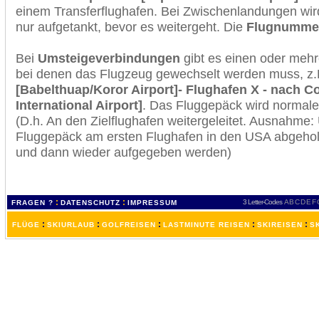
einem Transferflughafen. Bei Zwischenlandungen wir
nur aufgetankt, bevor es weitergeht. Die
Flugnumme
Bei
Umsteigeverbindungen
gibt es einen oder meh
bei denen das Flugzeug gewechselt werden muss, z
[Babelthuap/Koror Airport]- Flughafen X - nach Co
International Airport]
. Das Fluggepäck wird normale
(D.h. An den Zielflughafen weitergeleitet. Ausnahme
Fluggepäck am ersten Flughafen in den USA abgeholt
und dann wieder aufgegeben werden)
:
:
3 Letter-Codes
A
B
C
D
E
F
FRAGEN ?
DATENSCHUTZ
IMPRESSUM
:
:
:
:
:
FLÜGE
SKIURLAUB
GOLFREISEN
LASTMINUTE REISEN
SKIREISEN
S