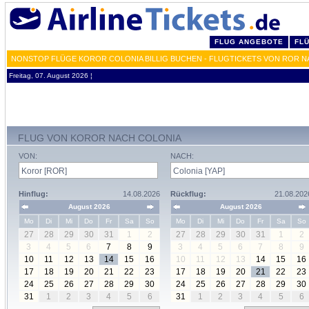
FLUG ANGEBOTE
FL
NONSTOP FLÜGE KOROR COLONIA BILLIG BUCHEN - FLUGTICKETS VON ROR N
Freitag, 07. August 2026 ¦
FLUG VON KOROR NACH COLONIA
VON:
NACH:
Hinflug:
14.08.2026
Rückflug:
21.08.202
August 2026
August 2026
Mo
Di
Mi
Do
Fr
Sa
So
Mo
Di
Mi
Do
Fr
Sa
So
27
28
29
30
31
1
2
27
28
29
30
31
1
2
3
4
5
6
7
8
9
3
4
5
6
7
8
9
10
11
12
13
14
15
16
10
11
12
13
14
15
16
17
18
19
20
21
22
23
17
18
19
20
21
22
23
24
25
26
27
28
29
30
24
25
26
27
28
29
30
31
1
2
3
4
5
6
31
1
2
3
4
5
6