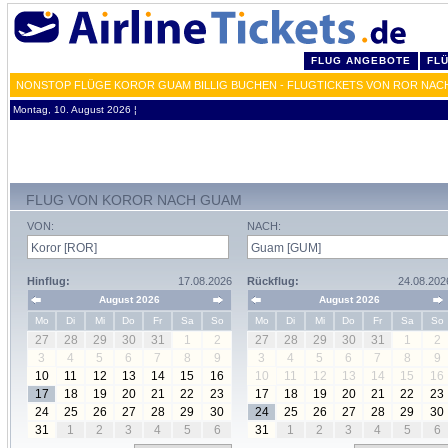
FLUG ANGEBOTE
FL
NONSTOP FLÜGE KOROR GUAM BILLIG BUCHEN - FLUGTICKETS VON ROR NAC
Montag, 10. August 2026 ¦
FLUG VON KOROR NACH GUAM
VON:
NACH:
Hinflug:
17.08.2026
Rückflug:
24.08.202
August 2026
August 2026
Mo
Di
Mi
Do
Fr
Sa
So
Mo
Di
Mi
Do
Fr
Sa
So
27
28
29
30
31
1
2
27
28
29
30
31
1
2
3
4
5
6
7
8
9
3
4
5
6
7
8
9
10
11
12
13
14
15
16
10
11
12
13
14
15
16
17
18
19
20
21
22
23
17
18
19
20
21
22
23
24
25
26
27
28
29
30
24
25
26
27
28
29
30
31
1
2
3
4
5
6
31
1
2
3
4
5
6