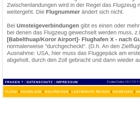
Zwischenlandungen wird in der Regel das Flugzeug n
weitergeht. Die
Flugnummer
ändert sich nicht.
Bei
Umsteigeverbindungen
gibt es einen oder meh
bei denen das Flugzeug gewechselt werden muss, z
[Babelthuap/Koror Airport]- Flughafen X - nach 
normalerweise "durchgecheckt". (D.h. An den Zielflugh
Ausnahme: USA, hier muss das Fluggepäck am erste
abgeholt, durch den Zoll gebracht und dann wieder 
:
:
3 Letter-Codes
A
B
C
D
E
F
FRAGEN ?
DATENSCHUTZ
IMPRESSUM
:
:
:
:
:
FLÜGE
SKIURLAUB
GOLFREISEN
LASTMINUTE REISEN
SKIREISEN
S