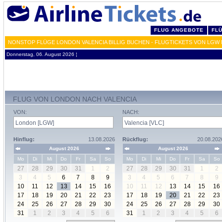
FLUG ANGEBOTE
FL
NONSTOP FLÜGE LONDON VALENCIA BILLIG BUCHEN - FLUGTICKETS VON LGW
Donnerstag, 06. August 2026 ¦
FLUG VON LONDON NACH VALENCIA
VON:
NACH:
Hinflug:
13.08.2026
Rückflug:
20.08.202
August 2026
August 2026
Mo
Di
Mi
Do
Fr
Sa
So
Mo
Di
Mi
Do
Fr
Sa
So
27
28
29
30
31
1
2
27
28
29
30
31
1
2
3
4
5
6
7
8
9
3
4
5
6
7
8
9
10
11
12
13
14
15
16
10
11
12
13
14
15
16
17
18
19
20
21
22
23
17
18
19
20
21
22
23
24
25
26
27
28
29
30
24
25
26
27
28
29
30
31
1
2
3
4
5
6
31
1
2
3
4
5
6