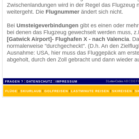
Zwischenlandungen wird in der Regel das Flugzeug n
weitergeht. Die
Flugnummer
ändert sich nicht.
Bei
Umsteigeverbindungen
gibt es einen oder meh
bei denen das Flugzeug gewechselt werden muss, z
[Gatwick Airport]- Flughafen X - nach Valencia
. D
normalerweise "durchgecheckt". (D.h. An den Zielflugh
Ausnahme: USA, hier muss das Fluggepäck am erste
abgeholt, durch den Zoll gebracht und dann wieder 
:
:
3 Letter-Codes
A
B
C
D
E
F
FRAGEN ?
DATENSCHUTZ
IMPRESSUM
:
:
:
:
:
FLÜGE
SKIURLAUB
GOLFREISEN
LASTMINUTE REISEN
SKIREISEN
S