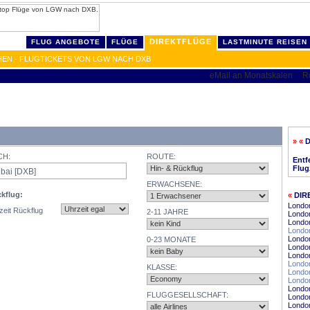
DIREKTFLÜGE
FLUG ANGEBOTE
FLÜGE
LASTMINUTE REISEN
HEN - FLUGTICKETS VON LGW NACH DXB
» «
CH:
ROUTE:
Entf
Flug
ERWACHSENE:
kflug:
«
DIR
Londo
zeit Rückflug
2-11 JAHRE
London
Londo
London
Londo
0-23 MONATE
London
Londo
Londo
KLASSE:
Londo
Londo
London
FLUGGESELLSCHAFT:
London
Londo