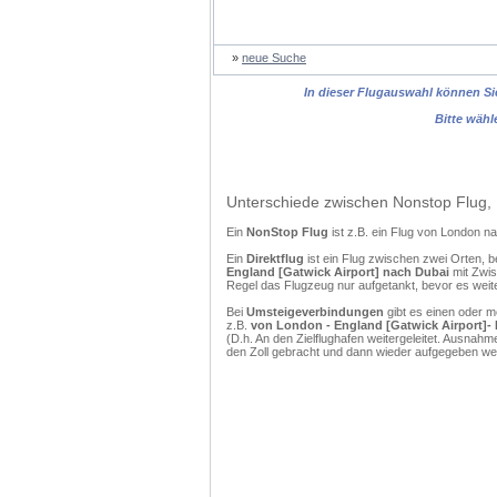
»
neue Suche
In dieser Flugauswahl können Sie
Bitte wähl
Unterschiede zwischen Nonstop Flug, 
Ein
NonStop Flug
ist z.B. ein Flug von London 
Ein
Direktflug
ist ein Flug zwischen zwei Orten, b
England [Gatwick Airport] nach Dubai
mit Zwis
Regel das Flugzeug nur aufgetankt, bevor es weit
Bei
Umsteigeverbindungen
gibt es einen oder 
z.B.
von London - England [Gatwick Airport]- 
(D.h. An den Zielflughafen weitergeleitet. Ausna
den Zoll gebracht und dann wieder aufgegeben w