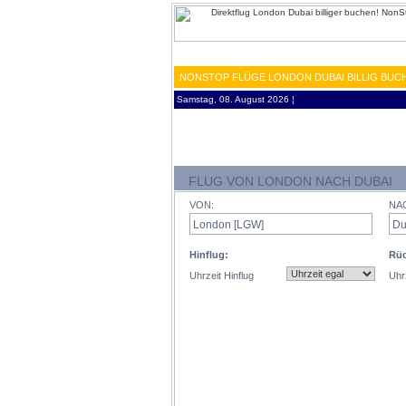
NONSTOP FLÜGE LONDON DUBAI BILLIG BUC
Samstag, 08. August 2026 ¦
FLUG VON LONDON NACH DUBAI
VON:
NA
Hinflug:
Rüc
Uhrzeit Hinflug
Uhr