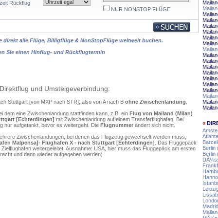
Mailan
zeit Rückflug
Maila
NUR NONSTOP FLÜGE
Mailan
Maila
Mailan
Mailan
Mailan
 direkt alle Flüge, Billigflüge & NonStopFlüge weltweit buchen.
Maila
Maila
en Sie einen Hinflug- und Rückflugtermin
Mailan
Maila
Mailan
Mailan
Maila
Mailan
Direktflug und Umsteigeverbindung:
Mailan
Mailan
nach Stuttgart [von MXP nach STR]; also von A nach B
ohne Zwischenlandung
.
Mailan
Mailan
ei dem eine Zwischenlandung stattfinden kann, z.B. ein
Flug von Mailand (Milan)
ttgart [Echterdingen]
mit Zwischenlandung auf einem Transferflughafen. Bei
«
DIR
 nur aufgetankt, bevor es weitergeht. Die
Flugnummer
ändert sich nicht.
Amster
Atlanta
mehrere Zwischenlandungen, bei denen das Flugzeug gewechselt werden muss,
Barcel
hafen Malpensa]- Flughafen X - nach Stuttgart [Echterdingen]
. Das Fluggepäck
Berlin
 Zielflughafen weitergeleitet. Ausnahme: USA, hier muss das Fluggepäck am ersten
Berlin 
ebracht und dann wieder aufgegeben werden)
DÃ¼sse
Frankf
Hambur
Hannov
Istanbu
Leipzi
Lissab
London
Madrid
Mailan