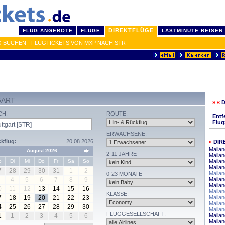
DIREKTFLÜGE
FLUG ANGEBOTE
FLÜGE
LASTMINUTE REISEN
 BUCHEN - FLUGTICKETS VON MXP NACH STR
GART
» «
CH:
ROUTE:
Entf
Flug
ERWACHSENE:
kflug:
20.08.2026
«
DIR
Maila
August 2026
2-11 JAHRE
Mailan
o
Di
Mi
Do
Fr
Sa
So
Mailan
Mailan
7
28
29
30
31
1
2
Mailan
0-23 MONATE
4
5
6
7
8
9
Maila
Mailan
0
11
12
13
14
15
16
Mailan
KLASSE:
7
18
19
20
21
22
23
Mailan
Maila
4
25
26
27
28
29
30
Mailan
FLUGGESELLSCHAFT:
1
1
2
3
4
5
6
Maila
Mailan