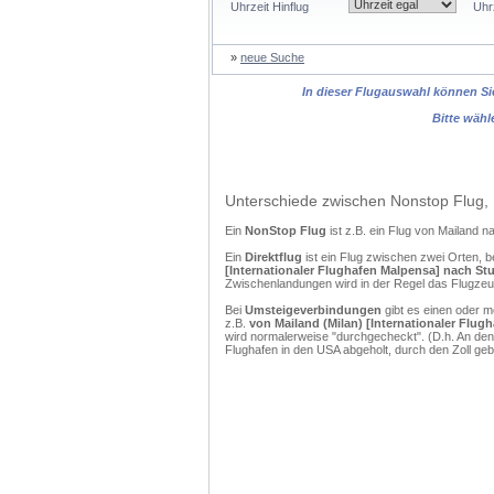
Uhrzeit Hinflug
Uhr
»
neue Suche
In dieser Flugauswahl können Sie
Bitte wähl
Unterschiede zwischen Nonstop Flug, 
Ein
NonStop Flug
ist z.B. ein Flug von Mailand 
Ein
Direktflug
ist ein Flug zwischen zwei Orten, b
[Internationaler Flughafen Malpensa] nach Stu
Zwischenlandungen wird in der Regel das Flugzeug
Bei
Umsteigeverbindungen
gibt es einen oder 
z.B.
von Mailand (Milan) [Internationaler Flug
wird normalerweise "durchgecheckt". (D.h. An den
Flughafen in den USA abgeholt, durch den Zoll g