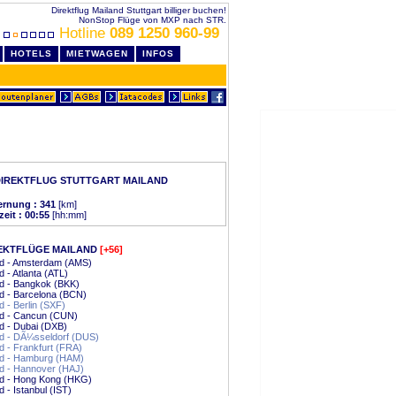
Direktflug Mailand Stuttgart billiger buchen!
NonStop Flüge von MXP nach STR.
Hotline
089 1250 960-99
HOTELS
MIETWAGEN
INFOS
DIREKTFLUG STUTTGART MAILAND
ernung : 341
[km]
zeit : 00:55
[hh:mm]
EKTFLÜGE MAILAND
[+56]
nd - Amsterdam (AMS)
d - Atlanta (ATL)
d - Bangkok (BKK)
d - Barcelona (BCN)
d - Berlin (SXF)
nd - Cancun (CUN)
d - Dubai (DXB)
d - DÃ¼sseldorf (DUS)
d - Frankfurt (FRA)
nd - Hamburg (HAM)
d - Hannover (HAJ)
nd - Hong Kong (HKG)
d - Istanbul (IST)