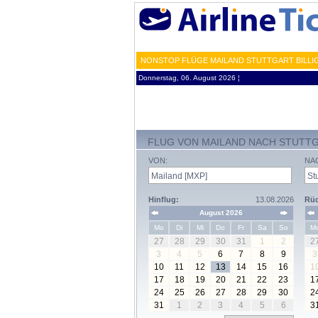
NONSTOP FLÜGE MAILAND STUTTGART BILLIG
Donnerstag, 06. August 2026 ¦
FLUG VON MAILAND NACH STUTT
VON:
NA
Hinflug:
13.08.2026
Rüc
August 2026
Mo
Di
Mi
Do
Fr
Sa
So
M
27
28
29
30
31
1
2
2
3
4
5
6
7
8
9
3
10
11
12
13
14
15
16
1
17
18
19
20
21
22
23
1
24
25
26
27
28
29
30
2
31
1
2
3
4
5
6
3