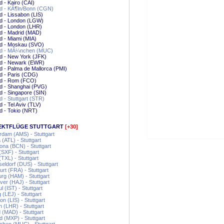
d - Kairo (CAI)
nd - KÃ¶ln/Bonn (CGN)
d - Lissabon (LIS)
nd - London (LGW)
d - London (LHR)
d - Madrid (MAD)
d - Miami (MIA)
nd - Moskau (SVO)
nd - MÃ¼nchen (MUC)
d - New York (JFK)
nd - Newark (EWR)
d - Palma de Mallorca (PMI)
d - Paris (CDG)
nd - Rom (FCO)
d - Shanghai (PVG)
d - Singapore (SIN)
d - Stuttgart (STR)
d - Tel Aviv (TLV)
d - Tokio (NRT)
EKTFLÜGE STUTTGART
[+30]
dam (AMS) - Stuttgart
 (ATL) - Stuttgart
ona (BCN) - Stuttgart
 (SXF) - Stuttgart
(TXL) - Stuttgart
ldorf (DUS) - Stuttgart
urt (FRA) - Stuttgart
g (HAM) - Stuttgart
er (HAJ) - Stuttgart
l (IST) - Stuttgart
g (LEJ) - Stuttgart
on (LIS) - Stuttgart
 (LHR) - Stuttgart
 (MAD) - Stuttgart
d (MXP) - Stuttgart