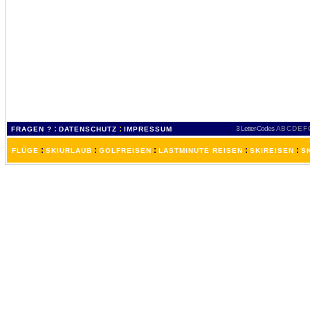
:
:
3 Letter-Codes
A
B
C
D
E
F
FRAGEN ?
DATENSCHUTZ
IMPRESSUM
:
:
:
:
:
FLÜGE
SKIURLAUB
GOLFREISEN
LASTMINUTE REISEN
SKIREISEN
S