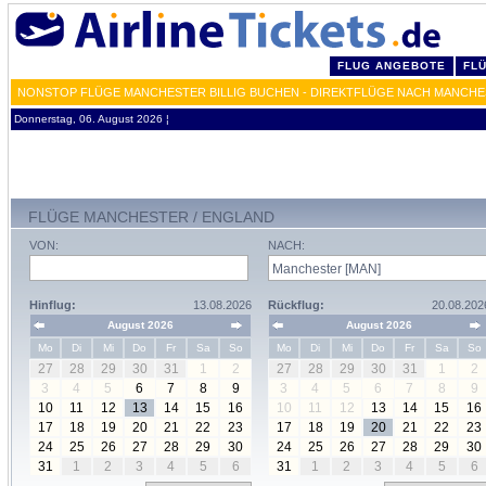
FLUG ANGEBOTE
FL
NONSTOP FLÜGE MANCHESTER BILLIG BUCHEN - DIREKTFLÜGE NACH MANCHE
Donnerstag, 06. August 2026 ¦
FLÜGE MANCHESTER / ENGLAND
VON:
NACH:
Hinflug:
13.08.2026
Rückflug:
20.08.202
August 2026
August 2026
Mo
Di
Mi
Do
Fr
Sa
So
Mo
Di
Mi
Do
Fr
Sa
So
27
28
29
30
31
1
2
27
28
29
30
31
1
2
3
4
5
6
7
8
9
3
4
5
6
7
8
9
10
11
12
13
14
15
16
10
11
12
13
14
15
16
17
18
19
20
21
22
23
17
18
19
20
21
22
23
24
25
26
27
28
29
30
24
25
26
27
28
29
30
31
1
2
3
4
5
6
31
1
2
3
4
5
6