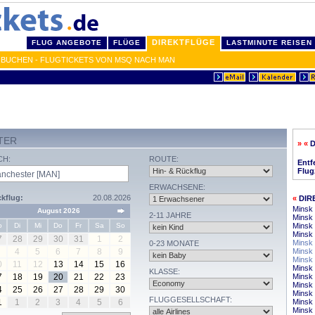
DIREKTFLÜGE
FLUG ANGEBOTE
FLÜGE
LASTMINUTE REISEN
 BUCHEN - FLUGTICKETS VON MSQ NACH MAN
TER
» «
CH:
ROUTE:
Entf
Flug
ERWACHSENE:
kflug:
20.08.2026
«
DIR
Minsk 
August 2026
2-11 JAHRE
Minsk
o
Di
Mi
Do
Fr
Sa
So
Minsk 
Minsk 
7
28
29
30
31
1
2
Minsk 
0-23 MONATE
4
5
6
7
8
9
Minsk 
Minsk
0
11
12
13
14
15
16
Minsk 
KLASSE:
7
18
19
20
21
22
23
Minsk
Minsk 
4
25
26
27
28
29
30
Minsk
FLUGGESELLSCHAFT:
1
1
2
3
4
5
6
Minsk
Minsk