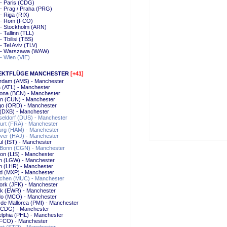
- Paris (CDG)
- Prag / Praha (PRG)
- Riga (RIX)
 - Rom (FCO)
 - Stockholm (ARN)
- Tallinn (TLL)
- Tbilisi (TBS)
- Tel Aviv (TLV)
 - Warszawa (WAW)
- Wien (VIE)
EKTFLÜGE MANCHESTER
[+41]
rdam (AMS) - Manchester
a (ATL) - Manchester
lona (BCN) - Manchester
n (CUN) - Manchester
go (ORD) - Manchester
 (DXB) - Manchester
eldorf (DUS) - Manchester
urt (FRA) - Manchester
rg (HAM) - Manchester
ver (HAJ) - Manchester
ul (IST) - Manchester
/Bonn (CGN) - Manchester
on (LIS) - Manchester
n (LGW) - Manchester
n (LHR) - Manchester
nd (MXP) - Manchester
hen (MUC) - Manchester
ork (JFK) - Manchester
k (EWR) - Manchester
do (MCO) - Manchester
de Mallorca (PMI) - Manchester
 (CDG) - Manchester
elphia (PHL) - Manchester
FCO) - Manchester