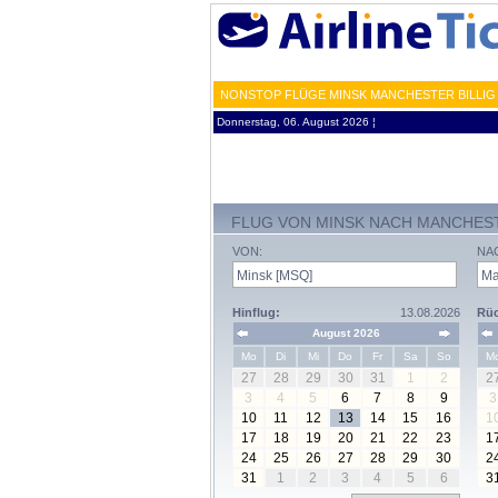
NONSTOP FLÜGE MINSK MANCHESTER BILLIG
Donnerstag, 06. August 2026 ¦
FLUG VON MINSK NACH MANCHES
VON:
NA
Hinflug:
13.08.2026
Rüc
August 2026
Mo
Di
Mi
Do
Fr
Sa
So
M
27
28
29
30
31
1
2
2
3
4
5
6
7
8
9
3
10
11
12
13
14
15
16
1
17
18
19
20
21
22
23
1
24
25
26
27
28
29
30
2
31
1
2
3
4
5
6
3