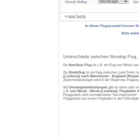
Uhrzeit Hinflug
Uhr
»
neue Suche
In dieser Flugauswahl können Sie
Bitte wähl
Unterschiede zwischen Nonstop Flug, 
Ein
NonStop Flug
ist z.B. ein Flug von Minsk n
Ein
Direktflug
ist ein Flug zwischen zwei Orten, b
[Loshitsa] nach Manchester - England [Ringway
Zwischenlandungen wird in der Regel das Flugzeug
Bei
Umsteigeverbindungen
gibt es einen oder 
z.B.
von Minsk - Minsk [Loshitsa]- Flughafen X
Fluggepäck wird normalerweise "durchgecheckt". (
Fluggepäck am ersten Flughafen in den USA abgeh