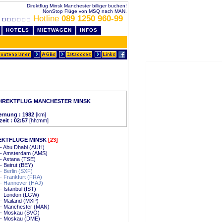
Direktflug Minsk Manchester billiger buchen!
NonStop Flüge von MSQ nach MAN.
Hotline
089 1250 960-99
HOTELS
MIETWAGEN
INFOS
DIREKTFLUG MANCHESTER MINSK
ernung : 1982
[km]
zeit : 02:57
[hh:mm]
EKTFLÜGE MINSK
[23]
- Abu Dhabi (AUH)
 - Amsterdam (AMS)
- Astana (TSE)
- Beirut (BEY)
- Berlin (SXF)
- Frankfurt (FRA)
 - Hannover (HAJ)
- Istanbul (IST)
 - London (LGW)
- Mailand (MXP)
 - Manchester (MAN)
 - Moskau (SVO)
 - Moskau (DME)