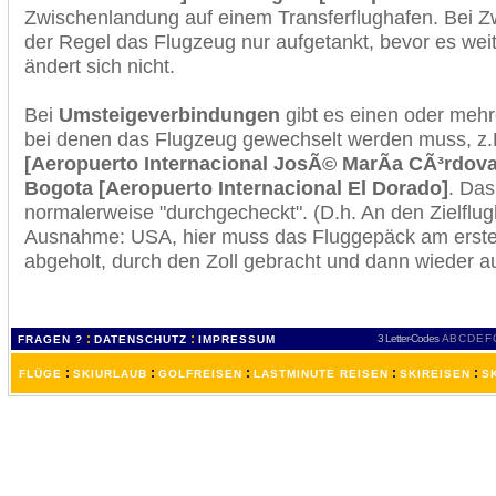
Zwischenlandung auf einem Transferflughafen. Bei Z
der Regel das Flugzeug nur aufgetankt, bevor es wei
ändert sich nicht.
Bei
Umsteigeverbindungen
gibt es einen oder meh
bei denen das Flugzeug gewechselt werden muss, z
[Aeropuerto Internacional JosÃ© MarÃ­a CÃ³rdova
Bogota [Aeropuerto Internacional El Dorado]
. Das
normalerweise "durchgecheckt". (D.h. An den Zielflugh
Ausnahme: USA, hier muss das Fluggepäck am erste
abgeholt, durch den Zoll gebracht und dann wieder 
:
:
3 Letter-Codes
A
B
C
D
E
F
FRAGEN ?
DATENSCHUTZ
IMPRESSUM
:
:
:
:
:
FLÜGE
SKIURLAUB
GOLFREISEN
LASTMINUTE REISEN
SKIREISEN
S