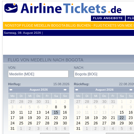
FLUG ANGEBOTE
FL
NONSTOP FLÜGE MEDELLIN BOGOTA BILLIG BUCHEN - FLUGTICKETS VON MDE
Samstag, 08. August 2026 ¦
FLUG VON MEDELLIN NACH BOGOTA
VON:
NACH:
Hinflug:
15.08.2026
Rückflug:
22.08.202
August 2026
August 2026
Mo
Di
Mi
Do
Fr
Sa
So
Mo
Di
Mi
Do
Fr
Sa
So
27
28
29
30
31
1
2
27
28
29
30
31
1
2
3
4
5
6
7
8
9
3
4
5
6
7
8
9
10
11
12
13
14
15
16
10
11
12
13
14
15
16
17
18
19
20
21
22
23
17
18
19
20
21
22
23
24
25
26
27
28
29
30
24
25
26
27
28
29
30
31
1
2
3
4
5
6
31
1
2
3
4
5
6